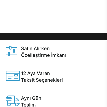
gibi özel fırsatlar Casper kullanıcılarını bekliyor.
Üstelik satın alma ve satın alma sonrasında hızlı
destek sayesinde Casper kullanıcıların her zaman
yanında!
Satın Alırken
Özelleştirme İmkanı
Casper ürünlerini satın alırken ihtiyacınıza göre
özelleştirebilirsiniz.
12 Aya Varan
Taksit Seçenekleri
Anlaşmalı kredi kartlarına 12 aya varan taksit seçenekleri
Casper'da.
Aynı Gün
Teslim