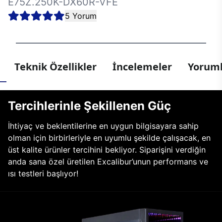
E75Z.250K-DX60R-VFE
5 Yorum
Teknik Özellikler
İncelemeler
Yoruml
Tercihlerinle Şekillenen Güç
İhtiyaç ve beklentilerine en uygun bilgisayara sahip
olman için birbirleriyle en uyumlu şekilde çalışacak, en
üst kalite ürünler tercihini bekliyor. Siparişini verdiğin
anda sana özel üretilen Excalibur’unun performans ve
ısı testleri başlıyor!