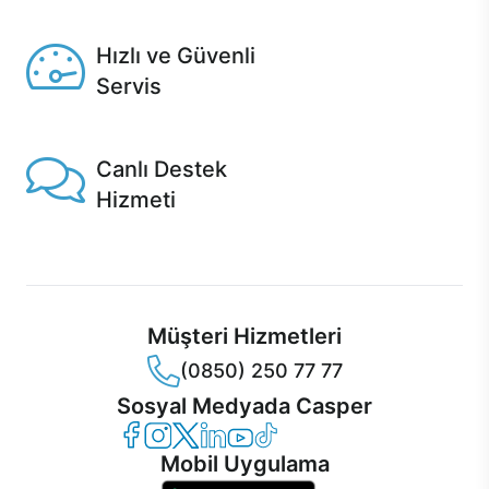
Seçili ürünlerde Aynı Gün Teslim!
Hızlı ve Güvenli
Servis
1 Saatte servis, Jet servis ve Turbo servis seçenekleri
Casper'da!
Canlı Destek
Hizmeti
Ürünlerinizle ilgili Casper Canlı Destek hizmeti her daim
sizinle.
Müşteri Hizmetleri
(0850) 250 77 77
Sosyal Medyada Casper
Casper Facebook
Casper Instagram
Casper Twitter
Casper LinkedIn
Casper YouTube
Casper TikTok
Mobil Uygulama