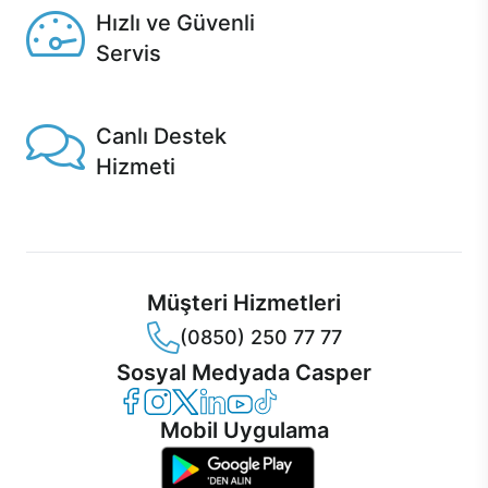
Hızlı ve Güvenli
Servis
1 Saatte servis, Jet servis ve Turbo servis seçenekleri
Casper'da!
Canlı Destek
Hizmeti
Ürünlerinizle ilgili Casper Canlı Destek hizmeti her daim
sizinle.
Müşteri Hizmetleri
(0850) 250 77 77
Sosyal Medyada Casper
Casper Facebook
Casper Instagram
Casper Twitter
Casper LinkedIn
Casper YouTube
Casper TikTok
Mobil Uygulama