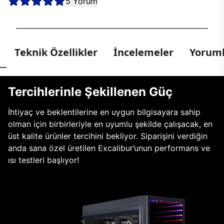
5 Yorum
Teknik Özellikler
İncelemeler
Yoruml
Tercihlerinle Şekillenen Güç
İhtiyaç ve beklentilerine en uygun bilgisayara sahip
olman için birbirleriyle en uyumlu şekilde çalışacak, en
üst kalite ürünler tercihini bekliyor. Siparişini verdiğin
anda sana özel üretilen Excalibur’unun performans ve
ısı testleri başlıyor!