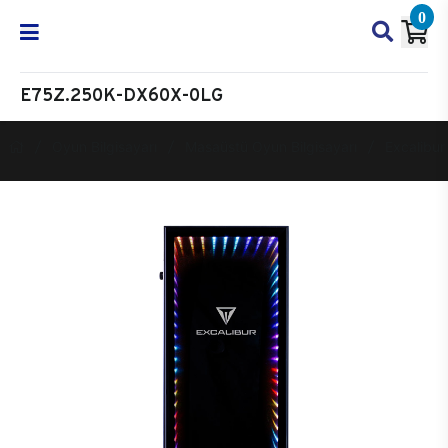
0
E75Z.250K-DX60X-0LG
Oyun Bilgisayarı
Masaüstü Oyun Bilgisayarı
Excalibur