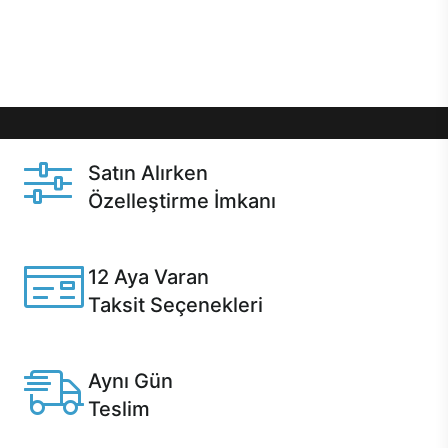
Üstelik satın alma ve satın alma sonrasında hızlı
destek sayesinde Casper kullanıcıların her zaman
yanında!
Satın Alırken
Özelleştirme İmkanı
Casper ürünlerini satın alırken ihtiyacınıza göre
özelleştirebilirsiniz.
12 Aya Varan
Taksit Seçenekleri
Anlaşmalı kredi kartlarına 12 aya varan taksit seçenekleri
Casper'da.
Aynı Gün
Teslim
Seçili ürünlerde Aynı Gün Teslim!