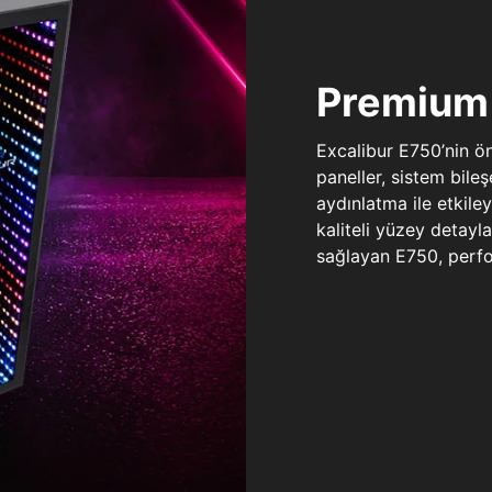
Premium 
Excalibur E750’nin ö
paneller, sistem bile
aydınlatma ile etkile
kaliteli yüzey detay
sağlayan E750, perfo