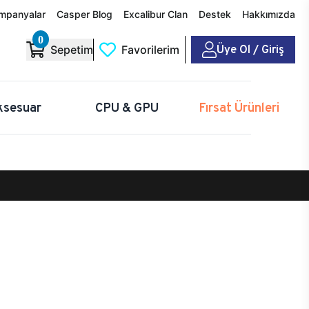
mpanyalar
Casper Blog
Excalibur Clan
Destek
Hakkımızda
0
Üye Ol / Giriş
Sepetim
Favorilerim
ksesuar
CPU & GPU
Fırsat Ürünleri