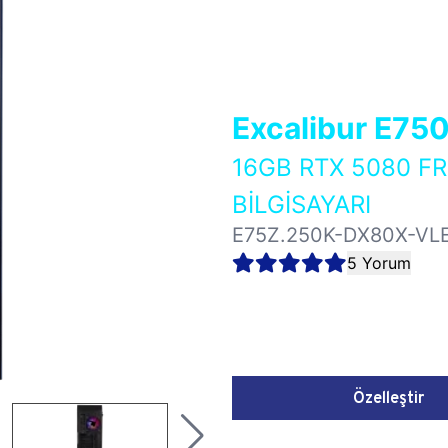
Excalibur E75
16GB RTX 5080 
BİLGİSAYARI
E75Z.250K-DX80X-VL
5 Yorum
Özelleştir