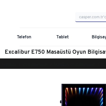
Telefon
Tablet
Bilgisa
Excalibur E750 Masaüstü Oyun Bilgi
Anasayfa
Oyun Bilgisayarı
Masaüstü Oyun Bilgisayarı
Ex