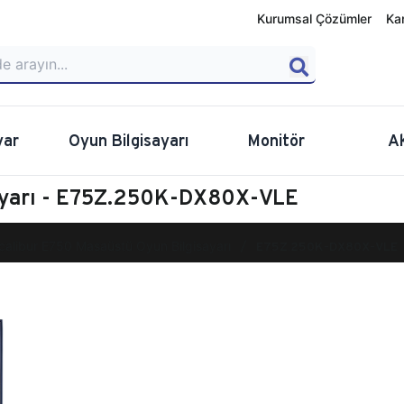
Kurumsal Çözümler
Ka
yar
Oyun Bilgisayarı
Monitör
A
sayarı - E75Z.250K-DX80X-VLE
calibur E750 Masaüstü Oyun Bilgisayarı
E75Z.250K-DX80X-VLE