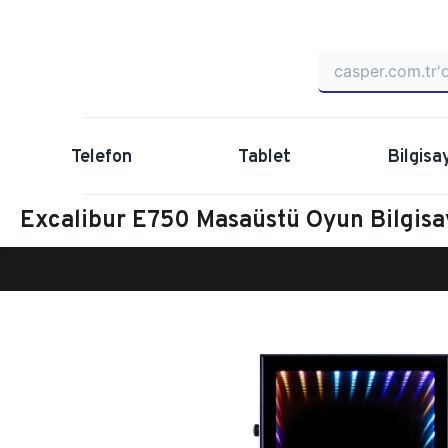
Telefon
Tablet
Bilgisa
Excalibur E750 Masaüstü Oyun Bilgi
Anasayfa
Oyun Bilgisayarı
Masaüstü Oyun Bilgisayarı
Ex