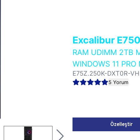
Excalibur E75
RAM UDIMM 2TB M
WINDOWS 11 PRO 
E75Z.250K-DXT0R-VH
5 Yorum
Özelleştir