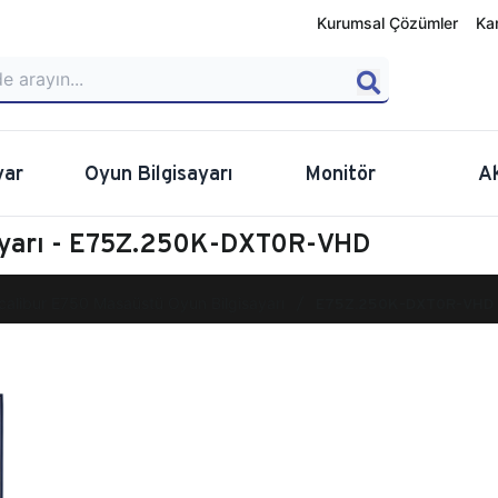
Kurumsal Çözümler
Ka
yar
Oyun Bilgisayarı
Monitör
A
sayarı - E75Z.250K-DXT0R-VHD
calibur E750 Masaüstü Oyun Bilgisayarı
E75Z.250K-DXT0R-VHD