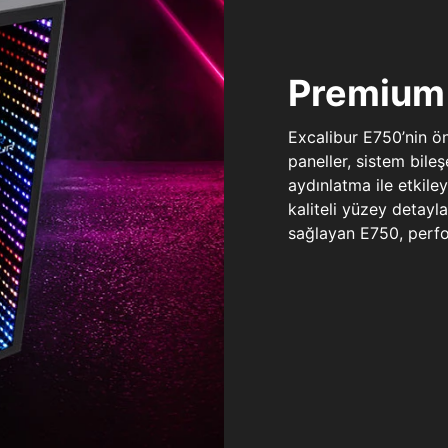
Premium 
Excalibur E750’nin ö
paneller, sistem bile
aydınlatma ile etkile
kaliteli yüzey detay
sağlayan E750, perfo