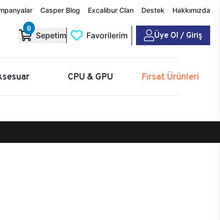
mpanyalar
Casper Blog
Excalibur Clan
Destek
Hakkımızda
0
Üye Ol / Giriş
Sepetim
Favorilerim
ksesuar
CPU & GPU
Fırsat Ürünleri