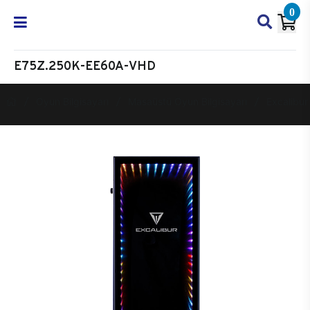
0
E75Z.250K-EE60A-VHD
Oyun Bilgisayarı
Masaüstü Oyun Bilgisayarı
Excalibur