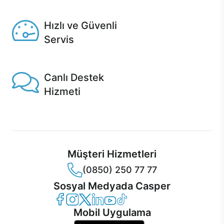
Seçili ürünlerde Aynı Gün Teslim!
Hızlı ve Güvenli
Servis
1 Saatte servis, Jet servis ve Turbo servis seçenekleri
Casper'da!
Canlı Destek
Hizmeti
Ürünlerinizle ilgili Casper Canlı Destek hizmeti her daim
sizinle.
Müşteri Hizmetleri
(0850) 250 77 77
Sosyal Medyada Casper
Casper Facebook
Casper Instagram
Casper Twitter
Casper LinkedIn
Casper YouTube
Casper TikTok
Mobil Uygulama