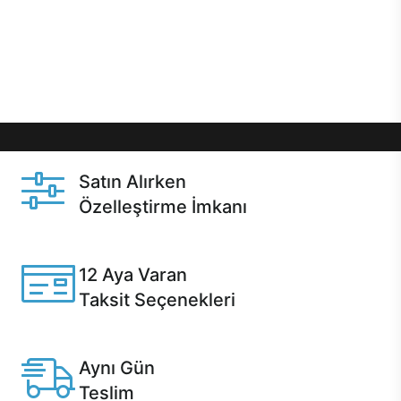
gibi özel fırsatlar Casper kullanıcılarını bekliyor.
Üstelik satın alma ve satın alma sonrasında hızlı
destek sayesinde Casper kullanıcıların her zaman
yanında!
Satın Alırken
Özelleştirme İmkanı
Casper ürünlerini satın alırken ihtiyacınıza göre
özelleştirebilirsiniz.
12 Aya Varan
Taksit Seçenekleri
Anlaşmalı kredi kartlarına 12 aya varan taksit seçenekleri
Casper'da.
Aynı Gün
Teslim