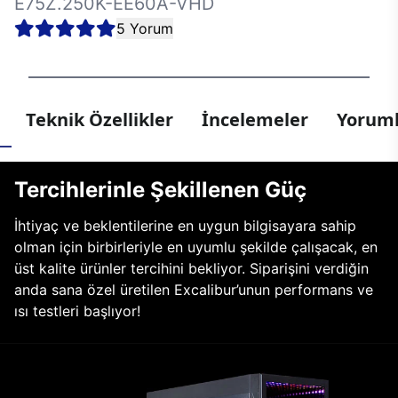
E75Z.250K-EE60A-VHD
5 Yorum
Teknik Özellikler
İncelemeler
Yoruml
Tercihlerinle Şekillenen Güç
İhtiyaç ve beklentilerine en uygun bilgisayara sahip
olman için birbirleriyle en uyumlu şekilde çalışacak, en
üst kalite ürünler tercihini bekliyor. Siparişini verdiğin
anda sana özel üretilen Excalibur’unun performans ve
ısı testleri başlıyor!