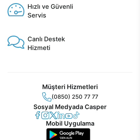
Hızlı ve Güvenli
Servis
1 Saatte servis, Jet servis ve Turbo servis seçenekleri
Casper'da!
Canlı Destek
Hizmeti
Ürünlerinizle ilgili Casper Canlı Destek hizmeti her daim
sizinle.
Müşteri Hizmetleri
(0850) 250 77 77
Sosyal Medyada Casper
Casper Facebook
Casper Instagram
Casper Twitter
Casper LinkedIn
Casper YouTube
Casper TikTok
Mobil Uygulama