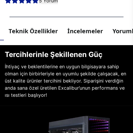
5 Yorum
Teknik Özellikler
İncelemeler
Yoruml
Tercihlerinle Şekillenen Güç
İhtiyaç ve beklentilerine en uygun bilgisayara sahip
olman için birbirleriyle en uyumlu şekilde çalışacak, en
üst kalite ürünler tercihini bekliyor. Siparişini verdiğin
anda sana özel üretilen Excalibur’unun performans ve
ısı testleri başlıyor!