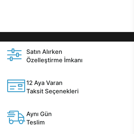
Üstelik satın alma ve satın alma sonrasında hızlı
destek sayesinde Casper kullanıcıların her zaman
yanında!
Satın Alırken
Özelleştirme İmkanı
Casper ürünlerini satın alırken ihtiyacınıza göre
özelleştirebilirsiniz.
12 Aya Varan
Taksit Seçenekleri
Anlaşmalı kredi kartlarına 12 aya varan taksit seçenekleri
Casper'da.
Aynı Gün
Teslim
Seçili ürünlerde Aynı Gün Teslim!