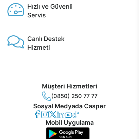
Hızlı ve Güvenli
Servis
1 Saatte servis, Jet servis ve Turbo servis seçenekleri
Casper'da!
Canlı Destek
Hizmeti
Ürünlerinizle ilgili Casper Canlı Destek hizmeti her daim
sizinle.
Müşteri Hizmetleri
(0850) 250 77 77
Sosyal Medyada Casper
Casper Facebook
Casper Instagram
Casper Twitter
Casper LinkedIn
Casper YouTube
Casper TikTok
Mobil Uygulama