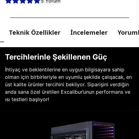
5 Yorum
Teknik Özellikler
İncelemeler
Yoruml
Tercihlerinle Şekillenen Güç
İhtiyaç ve beklentilerine en uygun bilgisayara sahip
olman için birbirleriyle en uyumlu şekilde çalışacak, en
üst kalite ürünler tercihini bekliyor. Siparişini verdiğin
anda sana özel üretilen Excalibur’unun performans ve
ısı testleri başlıyor!