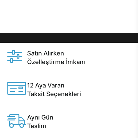
Üstelik satın alma ve satın alma sonrasında hızlı
destek sayesinde Casper kullanıcıların her zaman
yanında!
Satın Alırken
Özelleştirme İmkanı
Casper ürünlerini satın alırken ihtiyacınıza göre
özelleştirebilirsiniz.
12 Aya Varan
Taksit Seçenekleri
Anlaşmalı kredi kartlarına 12 aya varan taksit seçenekleri
Casper'da.
Aynı Gün
Teslim
Seçili ürünlerde Aynı Gün Teslim!