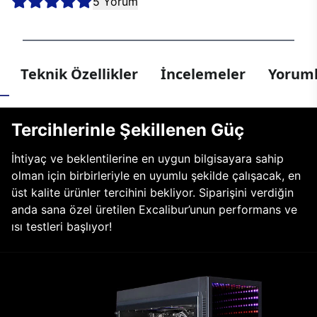
5 Yorum
Teknik Özellikler
İncelemeler
Yoruml
Tercihlerinle Şekillenen Güç
İhtiyaç ve beklentilerine en uygun bilgisayara sahip
olman için birbirleriyle en uyumlu şekilde çalışacak, en
üst kalite ürünler tercihini bekliyor. Siparişini verdiğin
anda sana özel üretilen Excalibur’unun performans ve
ısı testleri başlıyor!