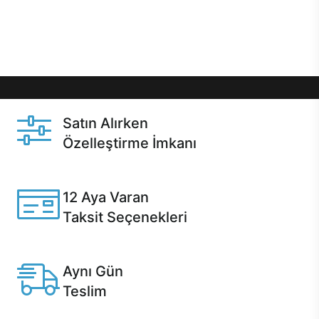
Üstelik satın alma ve satın alma sonrasında hızlı
destek sayesinde Casper kullanıcıların her zaman
yanında!
Satın Alırken
Özelleştirme İmkanı
Casper ürünlerini satın alırken ihtiyacınıza göre
özelleştirebilirsiniz.
12 Aya Varan
Taksit Seçenekleri
Anlaşmalı kredi kartlarına 12 aya varan taksit seçenekleri
Casper'da.
Aynı Gün
Teslim
Seçili ürünlerde Aynı Gün Teslim!