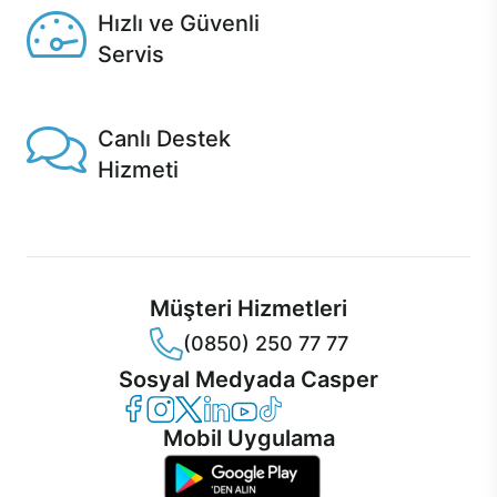
Hızlı ve Güvenli
Servis
1 Saatte servis, Jet servis ve Turbo servis seçenekleri
Casper'da!
Canlı Destek
Hizmeti
Ürünlerinizle ilgili Casper Canlı Destek hizmeti her daim
sizinle.
Müşteri Hizmetleri
(0850) 250 77 77
Sosyal Medyada Casper
Casper Facebook
Casper Instagram
Casper Twitter
Casper LinkedIn
Casper YouTube
Casper TikTok
Mobil Uygulama