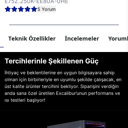
E75Z.250K-EE80A-0HE
5 Yorum
Teknik Özellikler
İncelemeler
Yoruml
Tercihlerinle Şekillenen Güç
İhtiyaç ve beklentilerine en uygun bilgisayara sahip
olman için birbirleriyle en uyumlu şekilde çalışacak, en
üst kalite ürünler tercihini bekliyor. Siparişini verdiğin
anda sana özel üretilen Excalibur’unun performans ve
ısı testleri başlıyor!