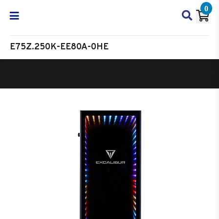
0
E75Z.250K-EE80A-0HE
Oyun Bilgisayarı
Masaüstü Oyun Bilgisayarı
Excalibur