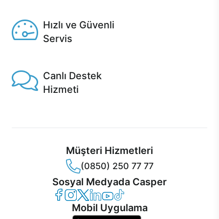
Seçili ürünlerde Aynı Gün Teslim!
Hızlı ve Güvenli
Servis
1 Saatte servis, Jet servis ve Turbo servis seçenekleri
Casper'da!
Canlı Destek
Hizmeti
Ürünlerinizle ilgili Casper Canlı Destek hizmeti her daim
sizinle.
Müşteri Hizmetleri
(0850) 250 77 77
Sosyal Medyada Casper
Casper Facebook
Casper Instagram
Casper Twitter
Casper LinkedIn
Casper YouTube
Casper TikTok
Mobil Uygulama