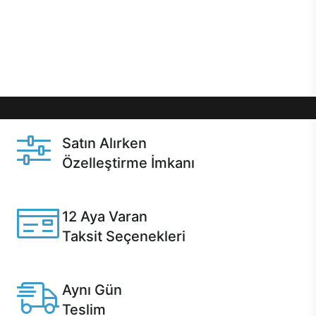
gibi özel fırsatlar Casper kullanıcılarını bekliyor.
Üstelik satın alma ve satın alma sonrasında hızlı
destek sayesinde Casper kullanıcıların her zaman
yanında!
Satın Alırken
Özelleştirme İmkanı
Casper ürünlerini satın alırken ihtiyacınıza göre
özelleştirebilirsiniz.
12 Aya Varan
Taksit Seçenekleri
Anlaşmalı kredi kartlarına 12 aya varan taksit seçenekleri
Casper'da.
Aynı Gün
Teslim