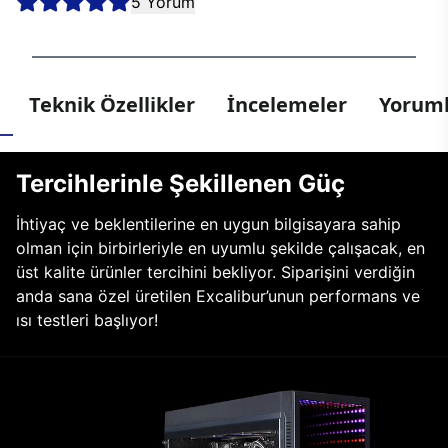
5 Yorum
Teknik Özellikler
İncelemeler
Yoruml
Tercihlerinle Şekillenen Güç
İhtiyaç ve beklentilerine en uygun bilgisayara sahip
olman için birbirleriyle en uyumlu şekilde çalışacak, en
üst kalite ürünler tercihini bekliyor. Siparişini verdiğin
anda sana özel üretilen Excalibur’unun performans ve
ısı testleri başlıyor!