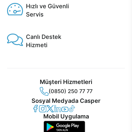
Hızlı ve Güvenli
Servis
1 Saatte servis, Jet servis ve Turbo servis seçenekleri
Casper'da!
Canlı Destek
Hizmeti
Ürünlerinizle ilgili Casper Canlı Destek hizmeti her daim
sizinle.
Müşteri Hizmetleri
(0850) 250 77 77
Sosyal Medyada Casper
Casper Facebook
Casper Instagram
Casper Twitter
Casper LinkedIn
Casper YouTube
Casper TikTok
Mobil Uygulama