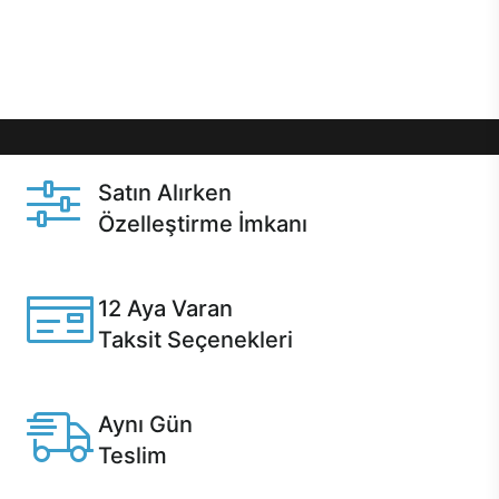
Üstelik satın alma ve satın alma sonrasında hızlı
destek sayesinde Casper kullanıcıların her zaman
yanında!
Satın Alırken
Özelleştirme İmkanı
Casper ürünlerini satın alırken ihtiyacınıza göre
özelleştirebilirsiniz.
12 Aya Varan
Taksit Seçenekleri
Anlaşmalı kredi kartlarına 12 aya varan taksit seçenekleri
Casper'da.
Aynı Gün
Teslim
Seçili ürünlerde Aynı Gün Teslim!