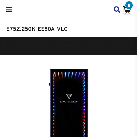
0
E75Z.250K-EE80A-VLG
Oyun Bilgisayarı
Masaüstü Oyun Bilgisayarı
Excalibur