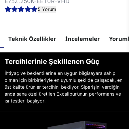
E75Z.250K-EET0R-VHD
5 Yorum
Teknik Özellikler
İncelemeler
Yoruml
Tercihlerinle Şekillenen Güç
İhtiyaç ve beklentilerine en uygun bilgisayara sahip
olman için birbirleriyle en uyumlu şekilde çalışacak, en
üst kalite ürünler tercihini bekliyor. Siparişini verdiğin
anda sana özel üretilen Excalibur’unun performans ve
ısı testleri başlıyor!