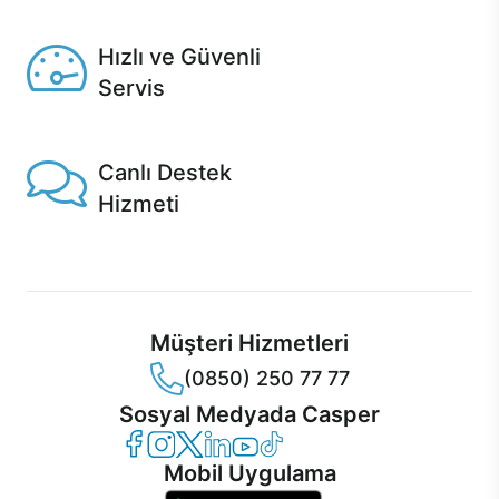
Seçili ürünlerde Aynı Gün Teslim!
Hızlı ve Güvenli
Servis
1 Saatte servis, Jet servis ve Turbo servis seçenekleri
Casper'da!
Canlı Destek
Hizmeti
Ürünlerinizle ilgili Casper Canlı Destek hizmeti her daim
sizinle.
Müşteri Hizmetleri
(0850) 250 77 77
Sosyal Medyada Casper
Casper Facebook
Casper Instagram
Casper Twitter
Casper LinkedIn
Casper YouTube
Casper TikTok
Mobil Uygulama