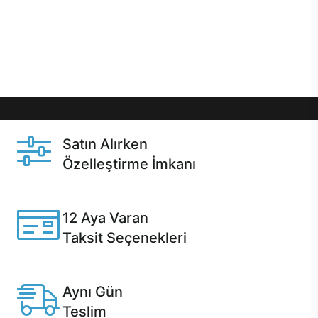
gibi özel fırsatlar Casper kullanıcılarını bekliyor.
Üstelik satın alma ve satın alma sonrasında hızlı
destek sayesinde Casper kullanıcıların her zaman
yanında!
Satın Alırken
Özelleştirme İmkanı
Casper ürünlerini satın alırken ihtiyacınıza göre
özelleştirebilirsiniz.
12 Aya Varan
Taksit Seçenekleri
Anlaşmalı kredi kartlarına 12 aya varan taksit seçenekleri
Casper'da.
Aynı Gün
Teslim