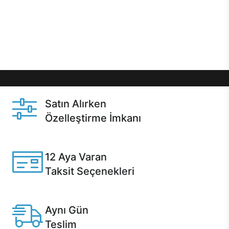
gibi özel fırsatlar Casper kullanıcılarını bekliyor.
Üstelik satın alma ve satın alma sonrasında hızlı
destek sayesinde Casper kullanıcıların her zaman
yanında!
Satın Alırken
Özelleştirme İmkanı
Casper ürünlerini satın alırken ihtiyacınıza göre
özelleştirebilirsiniz.
12 Aya Varan
Taksit Seçenekleri
Anlaşmalı kredi kartlarına 12 aya varan taksit seçenekleri
Casper'da.
Aynı Gün
Teslim