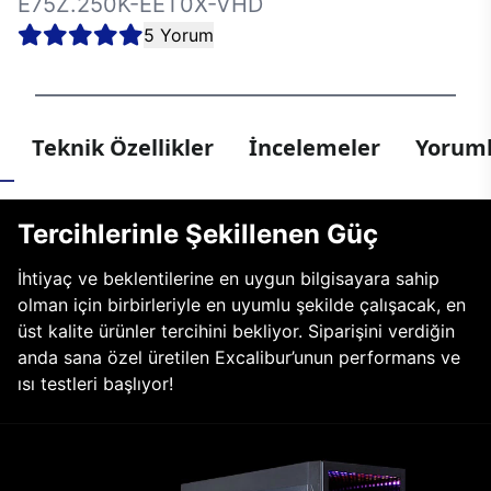
E75Z.250K-EET0X-VHD
5 Yorum
Teknik Özellikler
İncelemeler
Yoruml
Tercihlerinle Şekillenen Güç
İhtiyaç ve beklentilerine en uygun bilgisayara sahip
olman için birbirleriyle en uyumlu şekilde çalışacak, en
üst kalite ürünler tercihini bekliyor. Siparişini verdiğin
anda sana özel üretilen Excalibur’unun performans ve
ısı testleri başlıyor!