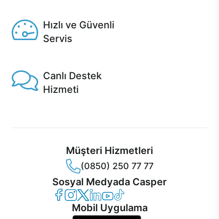
Seçili ürünlerde Aynı Gün Teslim!
Hızlı ve Güvenli
Servis
1 Saatte servis, Jet servis ve Turbo servis seçenekleri
Casper'da!
Canlı Destek
Hizmeti
Ürünlerinizle ilgili Casper Canlı Destek hizmeti her daim
sizinle.
Müşteri Hizmetleri
(0850) 250 77 77
Sosyal Medyada Casper
Casper Facebook
Casper Instagram
Casper Twitter
Casper LinkedIn
Casper YouTube
Casper TikTok
Mobil Uygulama