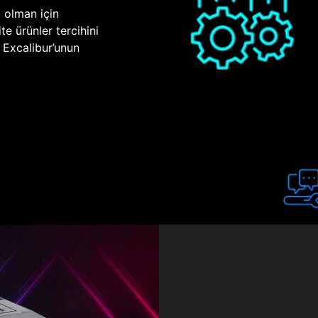
p olman için
te ürünler tercihini
n Excalibur’unun