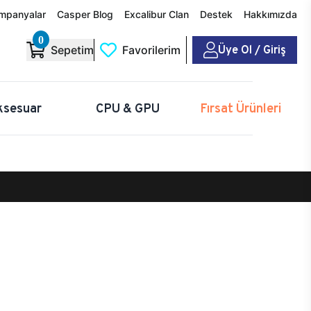
mpanyalar
Casper Blog
Excalibur Clan
Destek
Hakkımızda
0
Üye Ol / Giriş
Sepetim
Favorilerim
ksesuar
CPU & GPU
Fırsat Ürünleri