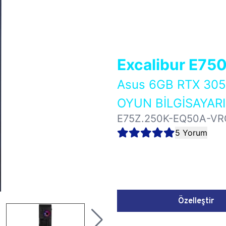
Excalibur E75
Asus 6GB RTX 3
OYUN BİLGİSAYARI
E75Z.250K-EQ50A-VR
5 Yorum
Özelleştir