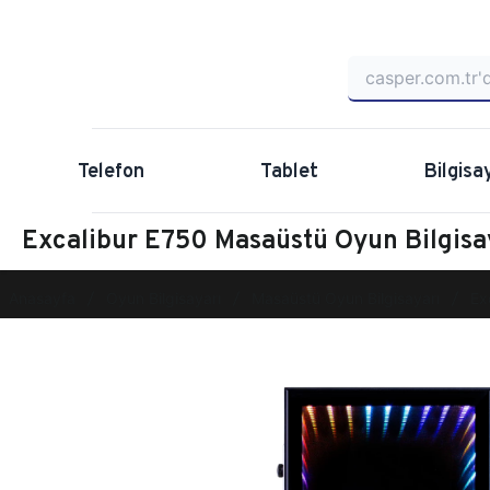
Telefon
Tablet
Bilgisa
Excalibur E750 Masaüstü Oyun Bilgi
Anasayfa
Oyun Bilgisayarı
Masaüstü Oyun Bilgisayarı
Ex