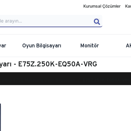
Kurumsal Çözümler
Ka
yar
Oyun Bilgisayarı
Monitör
A
sayarı - E75Z.250K-EQ50A-VRG
calibur E750 Masaüstü Oyun Bilgisayarı
E75Z.250K-EQ50A-VRG