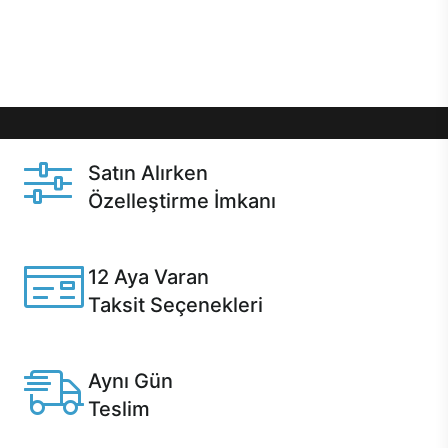
Üstelik satın alma ve satın alma sonrasında hızlı
destek sayesinde Casper kullanıcıların her zaman
yanında!
Satın Alırken
Özelleştirme İmkanı
Casper ürünlerini satın alırken ihtiyacınıza göre
özelleştirebilirsiniz.
12 Aya Varan
Taksit Seçenekleri
Anlaşmalı kredi kartlarına 12 aya varan taksit seçenekleri
Casper'da.
Aynı Gün
Teslim
Seçili ürünlerde Aynı Gün Teslim!