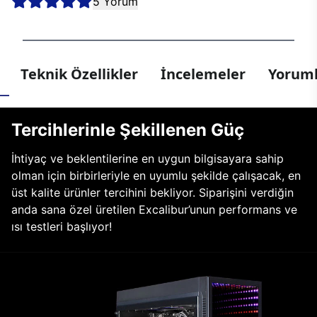
5 Yorum
Teknik Özellikler
İncelemeler
Yoruml
Tercihlerinle Şekillenen Güç
İhtiyaç ve beklentilerine en uygun bilgisayara sahip
olman için birbirleriyle en uyumlu şekilde çalışacak, en
üst kalite ürünler tercihini bekliyor. Siparişini verdiğin
anda sana özel üretilen Excalibur’unun performans ve
ısı testleri başlıyor!