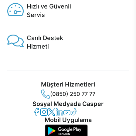
Hızlı ve Güvenli
Servis
1 Saatte servis, Jet servis ve Turbo servis seçenekleri
Casper'da!
Canlı Destek
Hizmeti
Ürünlerinizle ilgili Casper Canlı Destek hizmeti her daim
sizinle.
Müşteri Hizmetleri
(0850) 250 77 77
Sosyal Medyada Casper
Casper Facebook
Casper Instagram
Casper Twitter
Casper LinkedIn
Casper YouTube
Casper TikTok
Mobil Uygulama