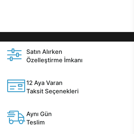
Üstelik satın alma ve satın alma sonrasında hızlı
destek sayesinde Casper kullanıcıların her zaman
yanında!
Satın Alırken
Özelleştirme İmkanı
Casper ürünlerini satın alırken ihtiyacınıza göre
özelleştirebilirsiniz.
12 Aya Varan
Taksit Seçenekleri
Anlaşmalı kredi kartlarına 12 aya varan taksit seçenekleri
Casper'da.
Aynı Gün
Teslim
Seçili ürünlerde Aynı Gün Teslim!