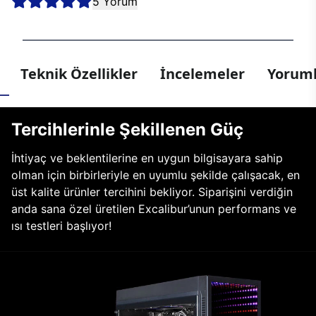
5 Yorum
Teknik Özellikler
İncelemeler
Yoruml
Tercihlerinle Şekillenen Güç
İhtiyaç ve beklentilerine en uygun bilgisayara sahip
olman için birbirleriyle en uyumlu şekilde çalışacak, en
üst kalite ürünler tercihini bekliyor. Siparişini verdiğin
anda sana özel üretilen Excalibur’unun performans ve
ısı testleri başlıyor!