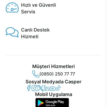
Hızlı ve Güvenli
Servis
1 Saatte servis, Jet servis ve Turbo servis seçenekleri
Casper'da!
Canlı Destek
Hizmeti
Ürünlerinizle ilgili Casper Canlı Destek hizmeti her daim
sizinle.
Müşteri Hizmetleri
(0850) 250 77 77
Sosyal Medyada Casper
Casper Facebook
Casper Instagram
Casper Twitter
Casper LinkedIn
Casper YouTube
Casper TikTok
Mobil Uygulama