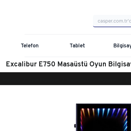
Telefon
Tablet
Bilgisa
Excalibur E750 Masaüstü Oyun Bilgi
Anasayfa
Oyun Bilgisayarı
Masaüstü Oyun Bilgisayarı
Ex