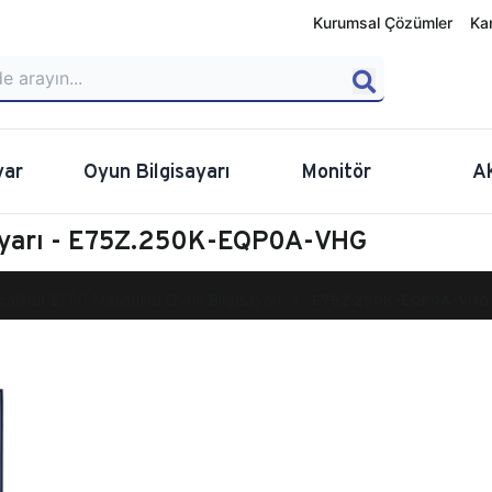
Kurumsal Çözümler
Ka
yar
Oyun Bilgisayarı
Monitör
A
sayarı - E75Z.250K-EQP0A-VHG
calibur E750 Masaüstü Oyun Bilgisayarı
E75Z.250K-EQP0A-VHG