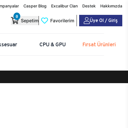
mpanyalar
Casper Blog
Excalibur Clan
Destek
Hakkımızda
0
Üye Ol / Giriş
Sepetim
Favorilerim
ksesuar
CPU & GPU
Fırsat Ürünleri