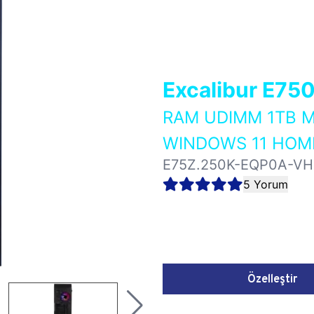
Excalibur E75
RAM UDIMM 1TB M
WINDOWS 11 HOME
E75Z.250K-EQP0A-V
5 Yorum
Özelleştir