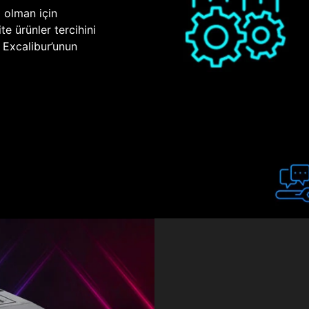
p olman için
te ürünler tercihini
n Excalibur’unun