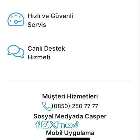
Seçili ürünlerde Aynı Gün Teslim!
Hızlı ve Güvenli
Servis
1 Saatte servis, Jet servis ve Turbo servis seçenekleri
Casper'da!
Canlı Destek
Hizmeti
Ürünlerinizle ilgili Casper Canlı Destek hizmeti her daim
sizinle.
Müşteri Hizmetleri
(0850) 250 77 77
Sosyal Medyada Casper
Casper Facebook
Casper Instagram
Casper Twitter
Casper LinkedIn
Casper YouTube
Casper TikTok
Mobil Uygulama