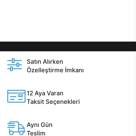
gibi özel fırsatlar Casper kullanıcılarını bekliyor.
Üstelik satın alma ve satın alma sonrasında hızlı
destek sayesinde Casper kullanıcıların her zaman
yanında!
Satın Alırken
Özelleştirme İmkanı
Casper ürünlerini satın alırken ihtiyacınıza göre
özelleştirebilirsiniz.
12 Aya Varan
Taksit Seçenekleri
Anlaşmalı kredi kartlarına 12 aya varan taksit seçenekleri
Casper'da.
Aynı Gün
Teslim