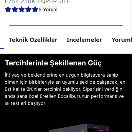
E75Z.250K-EQP0R-0FE
5 Yorum
Teknik Özellikler
İncelemeler
Yoruml
Tercihlerinle Şekillenen Güç
İhtiyaç ve beklentilerine en uygun bilgisayara sahip
olman için birbirleriyle en uyumlu şekilde çalışacak, en
üst kalite ürünler tercihini bekliyor. Siparişini verdiğin
anda sana özel üretilen Excalibur’unun performans ve
ısı testleri başlıyor!