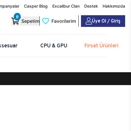
mpanyalar
Casper Blog
Excalibur Clan
Destek
Hakkımızda
0
Üye Ol / Giriş
Sepetim
Favorilerim
ksesuar
CPU & GPU
Fırsat Ürünleri