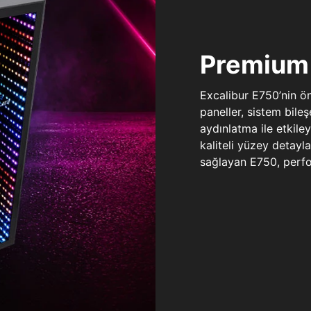
Premium 
Excalibur E750’nin ö
paneller, sistem bile
aydınlatma ile etkile
kaliteli yüzey detay
sağlayan E750, perfo