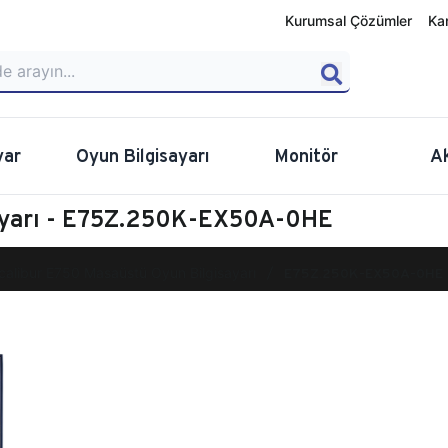
Kurumsal Çözümler
Ka
yar
Oyun Bilgisayarı
Monitör
A
sayarı - E75Z.250K-EX50A-0HE
calibur E750 Masaüstü Oyun Bilgisayarı
E75Z.250K-EX50A-0HE