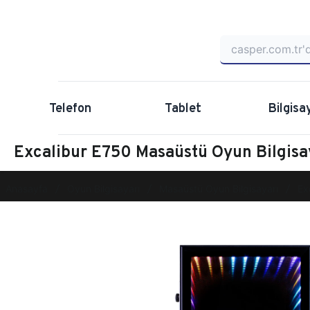
Telefon
Tablet
Bilgisa
Excalibur E750 Masaüstü Oyun Bilgi
Anasayfa
Oyun Bilgisayarı
Masaüstü Oyun Bilgisayarı
Ex