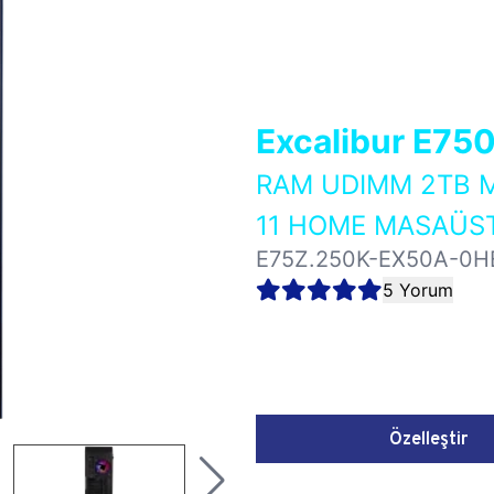
Excalibur E75
RAM UDIMM 2TB M
11 HOME MASAÜST
E75Z.250K-EX50A-0H
5 Yorum
Özelleştir