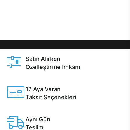
gibi özel fırsatlar Casper kullanıcılarını bekliyor.
Üstelik satın alma ve satın alma sonrasında hızlı
destek sayesinde Casper kullanıcıların her zaman
yanında!
Satın Alırken
Özelleştirme İmkanı
Casper ürünlerini satın alırken ihtiyacınıza göre
özelleştirebilirsiniz.
12 Aya Varan
Taksit Seçenekleri
Anlaşmalı kredi kartlarına 12 aya varan taksit seçenekleri
Casper'da.
Aynı Gün
Teslim