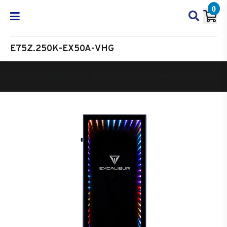
0
E75Z.250K-EX50A-VHG
Oyun Bilgisayarı
Masaüstü Oyun Bilgisayarı
Excalibur