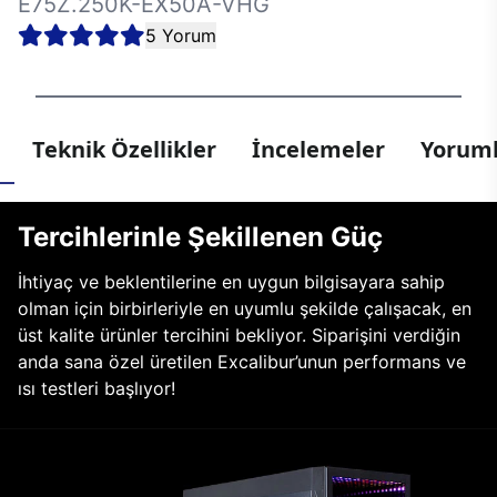
E75Z.250K-EX50A-VHG
5 Yorum
Teknik Özellikler
İncelemeler
Yoruml
Tercihlerinle Şekillenen Güç
İhtiyaç ve beklentilerine en uygun bilgisayara sahip
olman için birbirleriyle en uyumlu şekilde çalışacak, en
üst kalite ürünler tercihini bekliyor. Siparişini verdiğin
anda sana özel üretilen Excalibur’unun performans ve
ısı testleri başlıyor!