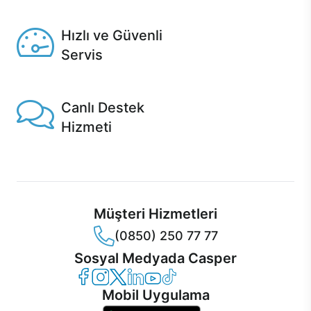
Seçili ürünlerde Aynı Gün Teslim!
Hızlı ve Güvenli
Servis
1 Saatte servis, Jet servis ve Turbo servis seçenekleri
Casper'da!
Canlı Destek
Hizmeti
Ürünlerinizle ilgili Casper Canlı Destek hizmeti her daim
sizinle.
Müşteri Hizmetleri
(0850) 250 77 77
Sosyal Medyada Casper
Casper Facebook
Casper Instagram
Casper Twitter
Casper LinkedIn
Casper YouTube
Casper TikTok
Mobil Uygulama