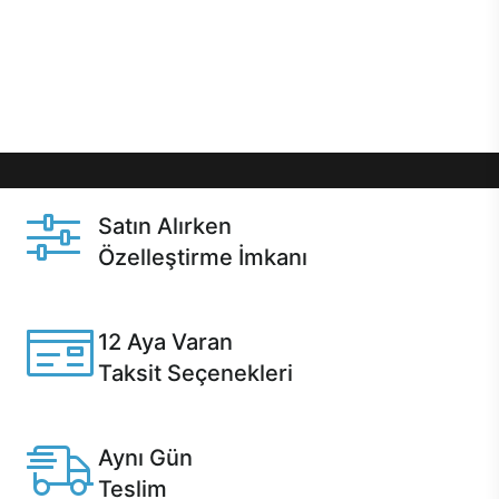
gibi özel fırsatlar Casper kullanıcılarını bekliyor.
Üstelik satın alma ve satın alma sonrasında hızlı
destek sayesinde Casper kullanıcıların her zaman
yanında!
Satın Alırken
Özelleştirme İmkanı
Casper ürünlerini satın alırken ihtiyacınıza göre
özelleştirebilirsiniz.
12 Aya Varan
Taksit Seçenekleri
Anlaşmalı kredi kartlarına 12 aya varan taksit seçenekleri
Casper'da.
Aynı Gün
Teslim