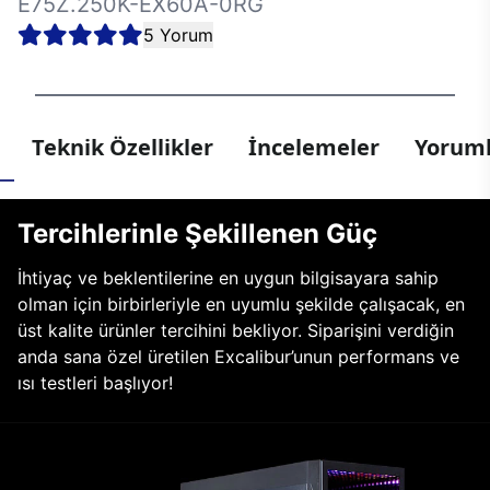
E75Z.250K-EX60A-0RG
5 Yorum
Teknik Özellikler
İncelemeler
Yoruml
Tercihlerinle Şekillenen Güç
İhtiyaç ve beklentilerine en uygun bilgisayara sahip
olman için birbirleriyle en uyumlu şekilde çalışacak, en
üst kalite ürünler tercihini bekliyor. Siparişini verdiğin
anda sana özel üretilen Excalibur’unun performans ve
ısı testleri başlıyor!