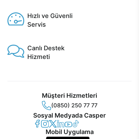
Seçili ürünlerde Aynı Gün Teslim!
Hızlı ve Güvenli
Servis
1 Saatte servis, Jet servis ve Turbo servis seçenekleri
Casper'da!
Canlı Destek
Hizmeti
Ürünlerinizle ilgili Casper Canlı Destek hizmeti her daim
sizinle.
Müşteri Hizmetleri
(0850) 250 77 77
Sosyal Medyada Casper
Casper Facebook
Casper Instagram
Casper Twitter
Casper LinkedIn
Casper YouTube
Casper TikTok
Mobil Uygulama