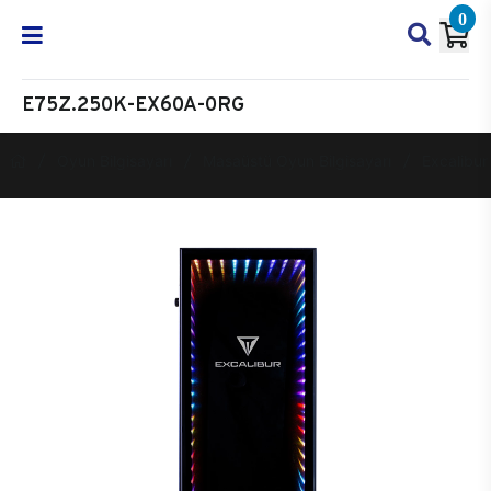
0
E75Z.250K-EX60A-0RG
Oyun Bilgisayarı
Masaüstü Oyun Bilgisayarı
Excalibur