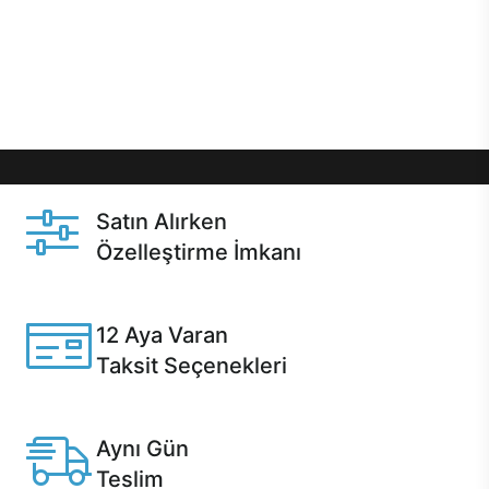
gibi özel fırsatlar Casper kullanıcılarını bekliyor.
Üstelik satın alma ve satın alma sonrasında hızlı
destek sayesinde Casper kullanıcıların her zaman
yanında!
Satın Alırken
Özelleştirme İmkanı
Casper ürünlerini satın alırken ihtiyacınıza göre
özelleştirebilirsiniz.
12 Aya Varan
Taksit Seçenekleri
Anlaşmalı kredi kartlarına 12 aya varan taksit seçenekleri
Casper'da.
Aynı Gün
Teslim