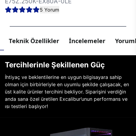
E75Z.250K-EX80A-0LE
5 Yorum
Teknik Özellikler
İncelemeler
Yoruml
Tercihlerinle Şekillenen Güç
İhtiyaç ve beklentilerine en uygun bilgisayara sahip
olman için birbirleriyle en uyumlu şekilde çalışacak, en
üst kalite ürünler tercihini bekliyor. Siparişini verdiğin
anda sana özel üretilen Excalibur’unun performans ve
ısı testleri başlıyor!