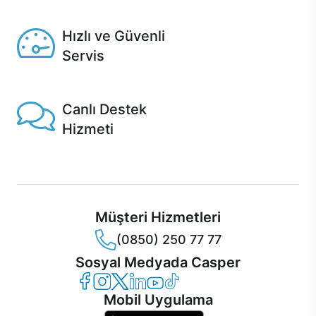
Seçili ürünlerde Aynı Gün Teslim!
Hızlı ve Güvenli
Servis
1 Saatte servis, Jet servis ve Turbo servis seçenekleri
Casper'da!
Canlı Destek
Hizmeti
Ürünlerinizle ilgili Casper Canlı Destek hizmeti her daim
sizinle.
Müşteri Hizmetleri
(0850) 250 77 77
Sosyal Medyada Casper
Casper Facebook
Casper Instagram
Casper Twitter
Casper LinkedIn
Casper YouTube
Casper TikTok
Mobil Uygulama