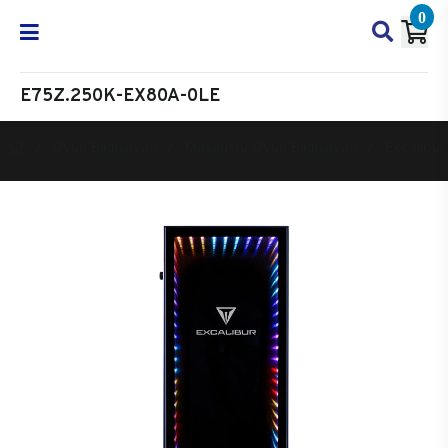
0
E75Z.250K-EX80A-0LE
Oyun Bilgisayarı
Masaüstü Oyun Bilgisayarı
Excalibur