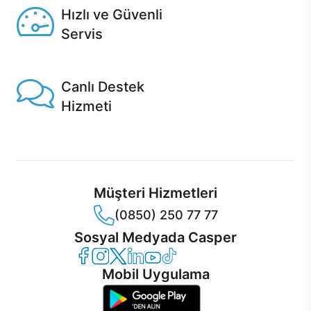
Hızlı ve Güvenli
Servis
1 Saatte servis, Jet servis ve Turbo servis seçenekleri
Casper'da!
Canlı Destek
Hizmeti
Ürünlerinizle ilgili Casper Canlı Destek hizmeti her daim
sizinle.
Müşteri Hizmetleri
(0850) 250 77 77
Sosyal Medyada Casper
Casper Facebook
Casper Instagram
Casper Twitter
Casper LinkedIn
Casper YouTube
Casper TikTok
Mobil Uygulama