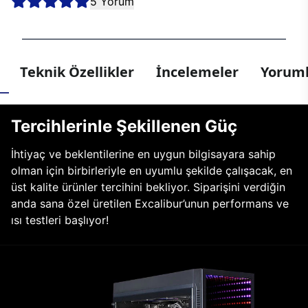
5 Yorum
Teknik Özellikler
İncelemeler
Yoruml
Tercihlerinle Şekillenen Güç
İhtiyaç ve beklentilerine en uygun bilgisayara sahip
olman için birbirleriyle en uyumlu şekilde çalışacak, en
üst kalite ürünler tercihini bekliyor. Siparişini verdiğin
anda sana özel üretilen Excalibur’unun performans ve
ısı testleri başlıyor!