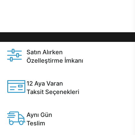
Üstelik satın alma ve satın alma sonrasında hızlı
destek sayesinde Casper kullanıcıların her zaman
yanında!
Satın Alırken
Özelleştirme İmkanı
Casper ürünlerini satın alırken ihtiyacınıza göre
özelleştirebilirsiniz.
12 Aya Varan
Taksit Seçenekleri
Anlaşmalı kredi kartlarına 12 aya varan taksit seçenekleri
Casper'da.
Aynı Gün
Teslim
Seçili ürünlerde Aynı Gün Teslim!