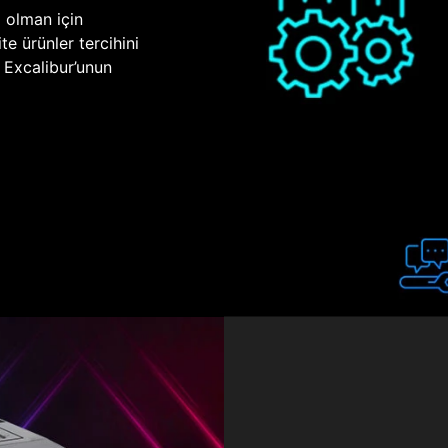
p olman için
te ürünler tercihini
n Excalibur’unun