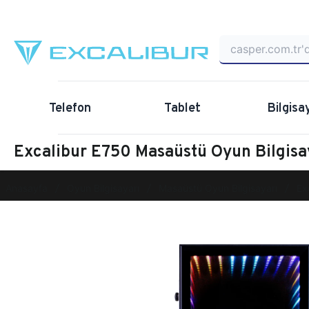
Telefon
Tablet
Bilgisa
Excalibur E750 Masaüstü Oyun Bilgi
Anasayfa
Oyun Bilgisayarı
Masaüstü Oyun Bilgisayarı
Ex