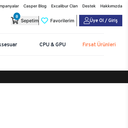
mpanyalar
Casper Blog
Excalibur Clan
Destek
Hakkımızda
0
Üye Ol / Giriş
Sepetim
Favorilerim
ksesuar
CPU & GPU
Fırsat Ürünleri