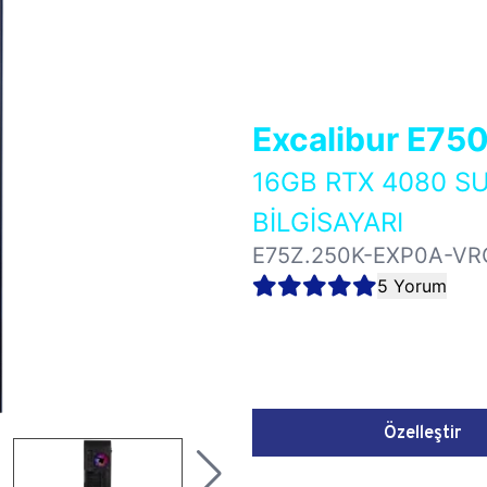
Excalibur E75
16GB RTX 4080 
BİLGİSAYARI
E75Z.250K-EXP0A-VR
5 Yorum
Özelleştir