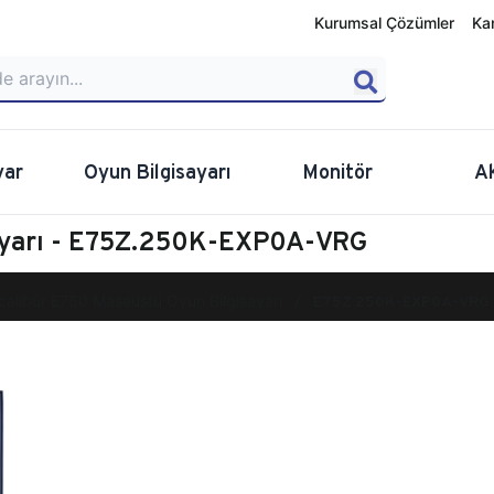
Kurumsal Çözümler
Ka
yar
Oyun Bilgisayarı
Monitör
A
sayarı - E75Z.250K-EXP0A-VRG
calibur E750 Masaüstü Oyun Bilgisayarı
E75Z.250K-EXP0A-VRG