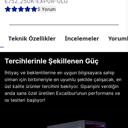
E75Z.250K-EXP0R-0LG
5 Yorum
Teknik Özellikler
İncelemeler
Yoruml
Tercihlerinle Şekillenen Güç
İhtiyaç ve beklentilerine en uygun bilgisayara sahip
olman için birbirleriyle en uyumlu şekilde çalışacak, en
üst kalite ürünler tercihini bekliyor. Siparişini verdiğin
anda sana özel üretilen Excalibur’unun performans ve
ısı testleri başlıyor!