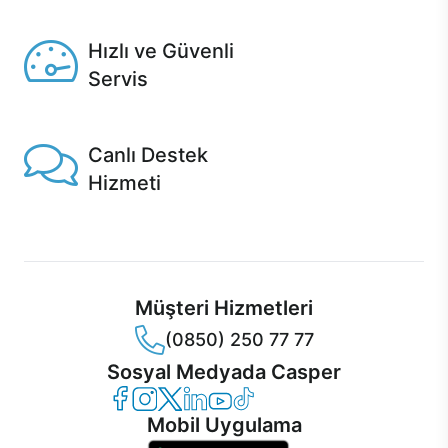
Seçili ürünlerde Aynı Gün Teslim!
Hızlı ve Güvenli
Servis
1 Saatte servis, Jet servis ve Turbo servis seçenekleri
Casper'da!
Canlı Destek
Hizmeti
Ürünlerinizle ilgili Casper Canlı Destek hizmeti her daim
sizinle.
Müşteri Hizmetleri
(0850) 250 77 77
Sosyal Medyada Casper
Casper Facebook
Casper Instagram
Casper Twitter
Casper LinkedIn
Casper YouTube
Casper TikTok
Mobil Uygulama