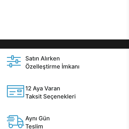
gibi özel fırsatlar Casper kullanıcılarını bekliyor.
Üstelik satın alma ve satın alma sonrasında hızlı
destek sayesinde Casper kullanıcıların her zaman
yanında!
Satın Alırken
Özelleştirme İmkanı
Casper ürünlerini satın alırken ihtiyacınıza göre
özelleştirebilirsiniz.
12 Aya Varan
Taksit Seçenekleri
Anlaşmalı kredi kartlarına 12 aya varan taksit seçenekleri
Casper'da.
Aynı Gün
Teslim