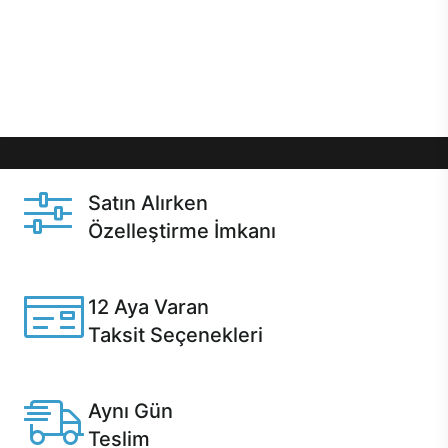
gibi özel fırsatlar Casper kullanıcılarını bekliyor.
Üstelik satın alma ve satın alma sonrasında hızlı
destek sayesinde Casper kullanıcıların her zaman
yanında!
Satın Alırken
Özelleştirme İmkanı
Casper ürünlerini satın alırken ihtiyacınıza göre
özelleştirebilirsiniz.
12 Aya Varan
Taksit Seçenekleri
Anlaşmalı kredi kartlarına 12 aya varan taksit seçenekleri
Casper'da.
Aynı Gün
Teslim