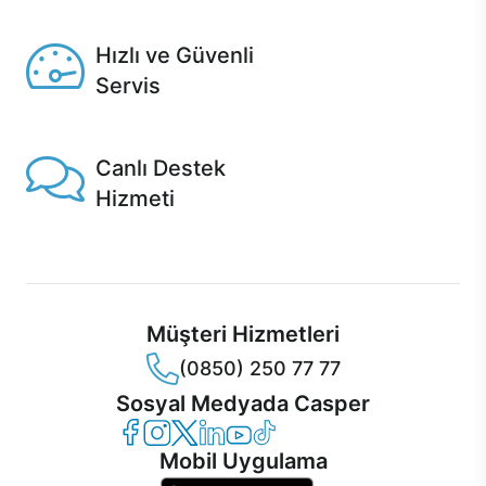
Seçili ürünlerde Aynı Gün Teslim!
Hızlı ve Güvenli
Servis
1 Saatte servis, Jet servis ve Turbo servis seçenekleri
Casper'da!
Canlı Destek
Hizmeti
Ürünlerinizle ilgili Casper Canlı Destek hizmeti her daim
sizinle.
Müşteri Hizmetleri
(0850) 250 77 77
Sosyal Medyada Casper
Casper Facebook
Casper Instagram
Casper Twitter
Casper LinkedIn
Casper YouTube
Casper TikTok
Mobil Uygulama