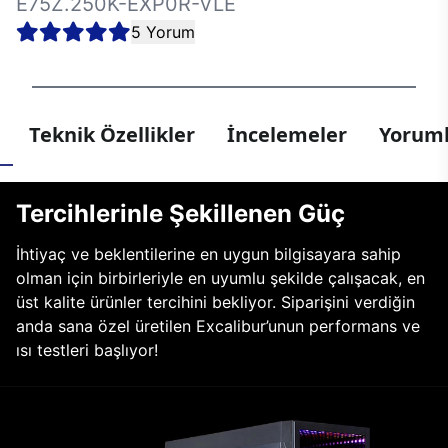
E75Z.250K-EXP0R-VLE
5 Yorum
Teknik Özellikler
İncelemeler
Yoruml
Tercihlerinle Şekillenen Güç
İhtiyaç ve beklentilerine en uygun bilgisayara sahip
olman için birbirleriyle en uyumlu şekilde çalışacak, en
üst kalite ürünler tercihini bekliyor. Siparişini verdiğin
anda sana özel üretilen Excalibur’unun performans ve
ısı testleri başlıyor!