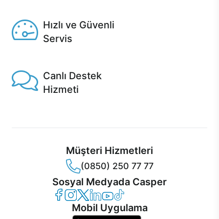
Seçili ürünlerde Aynı Gün Teslim!
Hızlı ve Güvenli
Servis
1 Saatte servis, Jet servis ve Turbo servis seçenekleri
Casper'da!
Canlı Destek
Hizmeti
Ürünlerinizle ilgili Casper Canlı Destek hizmeti her daim
sizinle.
Müşteri Hizmetleri
(0850) 250 77 77
Sosyal Medyada Casper
Casper Facebook
Casper Instagram
Casper Twitter
Casper LinkedIn
Casper YouTube
Casper TikTok
Mobil Uygulama