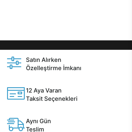
gibi özel fırsatlar Casper kullanıcılarını bekliyor.
Üstelik satın alma ve satın alma sonrasında hızlı
destek sayesinde Casper kullanıcıların her zaman
yanında!
Satın Alırken
Özelleştirme İmkanı
Casper ürünlerini satın alırken ihtiyacınıza göre
özelleştirebilirsiniz.
12 Aya Varan
Taksit Seçenekleri
Anlaşmalı kredi kartlarına 12 aya varan taksit seçenekleri
Casper'da.
Aynı Gün
Teslim