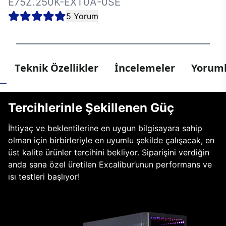
E75Z.250K-EXT0A-0SE
5 Yorum
Teknik Özellikler
İncelemeler
Yoruml
Tercihlerinle Şekillenen Güç
İhtiyaç ve beklentilerine en uygun bilgisayara sahip
olman için birbirleriyle en uyumlu şekilde çalışacak, en
üst kalite ürünler tercihini bekliyor. Siparişini verdiğin
anda sana özel üretilen Excalibur’unun performans ve
ısı testleri başlıyor!