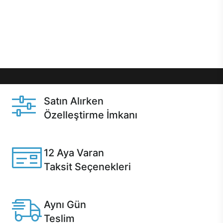
gibi özel fırsatlar Casper kullanıcılarını bekliyor.
Üstelik satın alma ve satın alma sonrasında hızlı
destek sayesinde Casper kullanıcıların her zaman
yanında!
Satın Alırken
Özelleştirme İmkanı
Casper ürünlerini satın alırken ihtiyacınıza göre
özelleştirebilirsiniz.
12 Aya Varan
Taksit Seçenekleri
Anlaşmalı kredi kartlarına 12 aya varan taksit seçenekleri
Casper'da.
Aynı Gün
Teslim