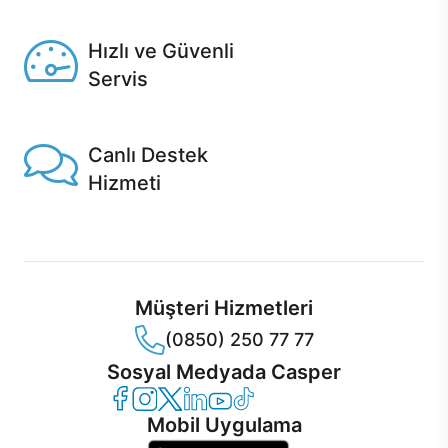
Seçili ürünlerde Aynı Gün Teslim!
Hızlı ve Güvenli
Servis
1 Saatte servis, Jet servis ve Turbo servis seçenekleri
Casper'da!
Canlı Destek
Hizmeti
Ürünlerinizle ilgili Casper Canlı Destek hizmeti her daim
sizinle.
Müşteri Hizmetleri
(0850) 250 77 77
Sosyal Medyada Casper
Casper Facebook
Casper Instagram
Casper Twitter
Casper LinkedIn
Casper YouTube
Casper TikTok
Mobil Uygulama