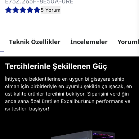
E75Z.265F-8E50A-0RE
5 Yorum
Teknik Özellikler
İncelemeler
Yoruml
Tercihlerinle Şekillenen Güç
İhtiyaç ve beklentilerine en uygun bilgisayara sahip
olman için birbirleriyle en uyumlu şekilde çalışacak, en
üst kalite ürünler tercihini bekliyor. Siparişini verdiğin
anda sana özel üretilen Excalibur’unun performans ve
ısı testleri başlıyor!