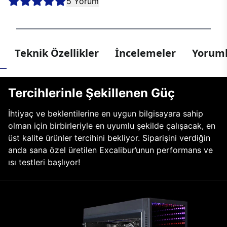
5 Yorum
Teknik Özellikler
İncelemeler
Yoruml
Tercihlerinle Şekillenen Güç
İhtiyaç ve beklentilerine en uygun bilgisayara sahip
olman için birbirleriyle en uyumlu şekilde çalışacak, en
üst kalite ürünler tercihini bekliyor. Siparişini verdiğin
anda sana özel üretilen Excalibur’unun performans ve
ısı testleri başlıyor!