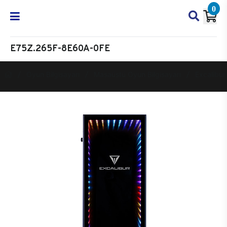
0
E75Z.265F-8E60A-0FE
Oyun Bilgisayarı
Masaüstü Oyun Bilgisayarı
Excalibur