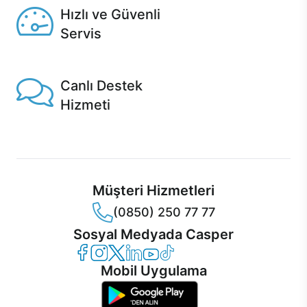
Hızlı ve Güvenli
Servis
1 Saatte servis, Jet servis ve Turbo servis seçenekleri
Casper'da!
Canlı Destek
Hizmeti
Ürünlerinizle ilgili Casper Canlı Destek hizmeti her daim
sizinle.
Müşteri Hizmetleri
(0850) 250 77 77
Sosyal Medyada Casper
Casper Facebook
Casper Instagram
Casper Twitter
Casper LinkedIn
Casper YouTube
Casper TikTok
Mobil Uygulama