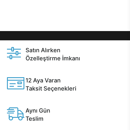
Üstelik satın alma ve satın alma sonrasında hızlı
destek sayesinde Casper kullanıcıların her zaman
yanında!
Satın Alırken
Özelleştirme İmkanı
Casper ürünlerini satın alırken ihtiyacınıza göre
özelleştirebilirsiniz.
12 Aya Varan
Taksit Seçenekleri
Anlaşmalı kredi kartlarına 12 aya varan taksit seçenekleri
Casper'da.
Aynı Gün
Teslim
Seçili ürünlerde Aynı Gün Teslim!