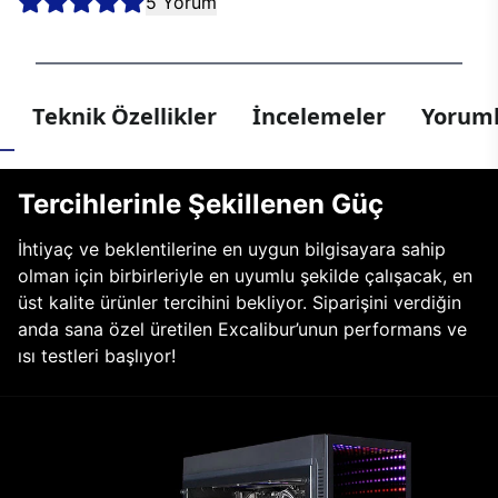
5 Yorum
Teknik Özellikler
İncelemeler
Yoruml
Tercihlerinle Şekillenen Güç
İhtiyaç ve beklentilerine en uygun bilgisayara sahip
olman için birbirleriyle en uyumlu şekilde çalışacak, en
üst kalite ürünler tercihini bekliyor. Siparişini verdiğin
anda sana özel üretilen Excalibur’unun performans ve
ısı testleri başlıyor!