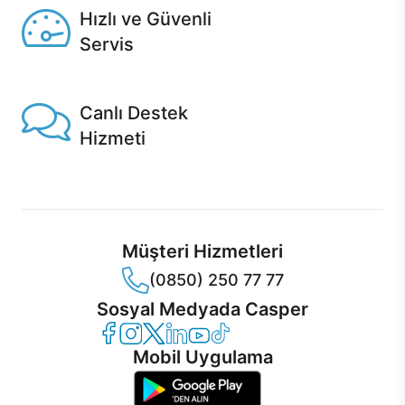
Hızlı ve Güvenli
Servis
1 Saatte servis, Jet servis ve Turbo servis seçenekleri
Casper'da!
Canlı Destek
Hizmeti
Ürünlerinizle ilgili Casper Canlı Destek hizmeti her daim
sizinle.
Müşteri Hizmetleri
(0850) 250 77 77
Sosyal Medyada Casper
Casper Facebook
Casper Instagram
Casper Twitter
Casper LinkedIn
Casper YouTube
Casper TikTok
Mobil Uygulama