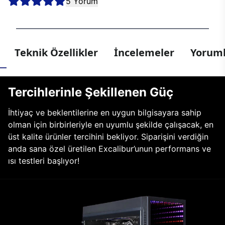
5 Yorum
Teknik Özellikler
İncelemeler
Yoruml
Tercihlerinle Şekillenen Güç
İhtiyaç ve beklentilerine en uygun bilgisayara sahip
olman için birbirleriyle en uyumlu şekilde çalışacak, en
üst kalite ürünler tercihini bekliyor. Siparişini verdiğin
anda sana özel üretilen Excalibur’unun performans ve
ısı testleri başlıyor!