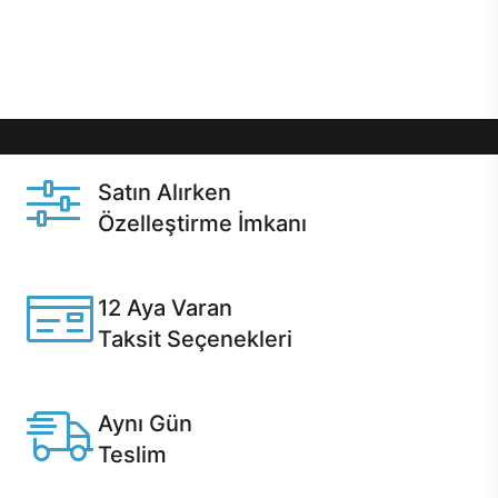
Üstelik satın alma ve satın alma sonrasında hızlı
destek sayesinde Casper kullanıcıların her zaman
yanında!
Satın Alırken
Özelleştirme İmkanı
Casper ürünlerini satın alırken ihtiyacınıza göre
özelleştirebilirsiniz.
12 Aya Varan
Taksit Seçenekleri
Anlaşmalı kredi kartlarına 12 aya varan taksit seçenekleri
Casper'da.
Aynı Gün
Teslim
Seçili ürünlerde Aynı Gün Teslim!