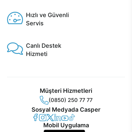
Seçili ürünlerde Aynı Gün Teslim!
Hızlı ve Güvenli
Servis
1 Saatte servis, Jet servis ve Turbo servis seçenekleri
Casper'da!
Canlı Destek
Hizmeti
Ürünlerinizle ilgili Casper Canlı Destek hizmeti her daim
sizinle.
Müşteri Hizmetleri
(0850) 250 77 77
Sosyal Medyada Casper
Casper Facebook
Casper Instagram
Casper Twitter
Casper LinkedIn
Casper YouTube
Casper TikTok
Mobil Uygulama