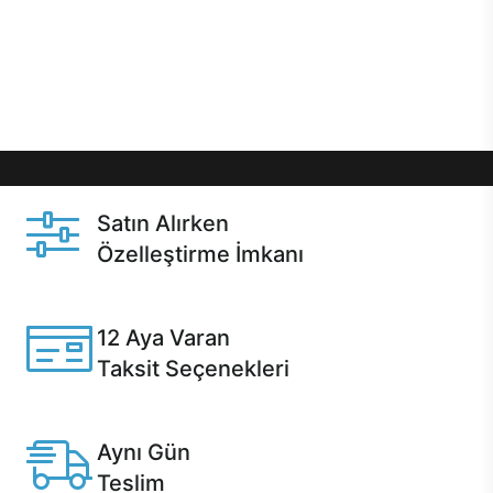
gibi özel fırsatlar Casper kullanıcılarını bekliyor.
Üstelik satın alma ve satın alma sonrasında hızlı
destek sayesinde Casper kullanıcıların her zaman
yanında!
Satın Alırken
Özelleştirme İmkanı
Casper ürünlerini satın alırken ihtiyacınıza göre
özelleştirebilirsiniz.
12 Aya Varan
Taksit Seçenekleri
Anlaşmalı kredi kartlarına 12 aya varan taksit seçenekleri
Casper'da.
Aynı Gün
Teslim