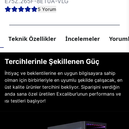
E75Z.265F-8ET0A-VLG
5 Yorum
Teknik Özellikler
İncelemeler
Yoruml
Tercihlerinle Şekillenen Güç
İhtiyaç ve beklentilerine en uygun bilgisayara sahip
olman için birbirleriyle en uyumlu şekilde çalışacak, en
üst kalite ürünler tercihini bekliyor. Siparişini verdiğin
anda sana özel üretilen Excalibur’unun performans ve
ısı testleri başlıyor!