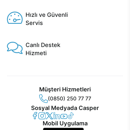
Seçili ürünlerde Aynı Gün Teslim!
Hızlı ve Güvenli
Servis
1 Saatte servis, Jet servis ve Turbo servis seçenekleri
Casper'da!
Canlı Destek
Hizmeti
Ürünlerinizle ilgili Casper Canlı Destek hizmeti her daim
sizinle.
Müşteri Hizmetleri
(0850) 250 77 77
Sosyal Medyada Casper
Casper Facebook
Casper Instagram
Casper Twitter
Casper LinkedIn
Casper YouTube
Casper TikTok
Mobil Uygulama