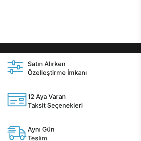
gibi özel fırsatlar Casper kullanıcılarını bekliyor.
Üstelik satın alma ve satın alma sonrasında hızlı
destek sayesinde Casper kullanıcıların her zaman
yanında!
Satın Alırken
Özelleştirme İmkanı
Casper ürünlerini satın alırken ihtiyacınıza göre
özelleştirebilirsiniz.
12 Aya Varan
Taksit Seçenekleri
Anlaşmalı kredi kartlarına 12 aya varan taksit seçenekleri
Casper'da.
Aynı Gün
Teslim