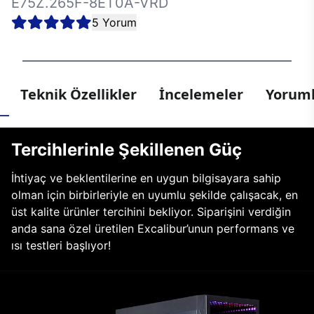
E75Z.265F-8ET0A-VRD
5 Yorum
Teknik Özellikler
İncelemeler
Yoruml
Tercihlerinle Şekillenen Güç
İhtiyaç ve beklentilerine en uygun bilgisayara sahip
olman için birbirleriyle en uyumlu şekilde çalışacak, en
üst kalite ürünler tercihini bekliyor. Siparişini verdiğin
anda sana özel üretilen Excalibur’unun performans ve
ısı testleri başlıyor!