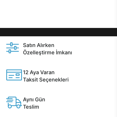
Üstelik satın alma ve satın alma sonrasında hızlı
destek sayesinde Casper kullanıcıların her zaman
yanında!
Satın Alırken
Özelleştirme İmkanı
Casper ürünlerini satın alırken ihtiyacınıza göre
özelleştirebilirsiniz.
12 Aya Varan
Taksit Seçenekleri
Anlaşmalı kredi kartlarına 12 aya varan taksit seçenekleri
Casper'da.
Aynı Gün
Teslim
Seçili ürünlerde Aynı Gün Teslim!