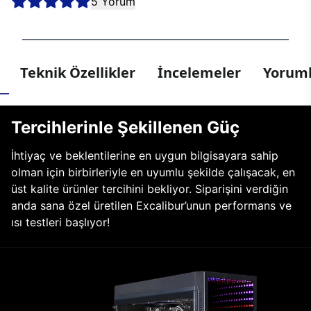
5 Yorum
Teknik Özellikler
İncelemeler
Yoruml
Tercihlerinle Şekillenen Güç
İhtiyaç ve beklentilerine en uygun bilgisayara sahip
olman için birbirleriyle en uyumlu şekilde çalışacak, en
üst kalite ürünler tercihini bekliyor. Siparişini verdiğin
anda sana özel üretilen Excalibur’unun performans ve
ısı testleri başlıyor!