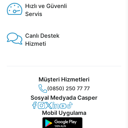
Hızlı ve Güvenli
Servis
1 Saatte servis, Jet servis ve Turbo servis seçenekleri
Casper'da!
Canlı Destek
Hizmeti
Ürünlerinizle ilgili Casper Canlı Destek hizmeti her daim
sizinle.
Müşteri Hizmetleri
(0850) 250 77 77
Sosyal Medyada Casper
Casper Facebook
Casper Instagram
Casper Twitter
Casper LinkedIn
Casper YouTube
Casper TikTok
Mobil Uygulama