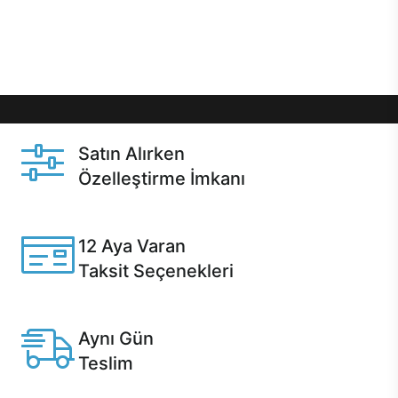
Üstelik satın alma ve satın alma sonrasında hızlı
destek sayesinde Casper kullanıcıların her zaman
yanında!
Satın Alırken
Özelleştirme İmkanı
Casper ürünlerini satın alırken ihtiyacınıza göre
özelleştirebilirsiniz.
12 Aya Varan
Taksit Seçenekleri
Anlaşmalı kredi kartlarına 12 aya varan taksit seçenekleri
Casper'da.
Aynı Gün
Teslim
Seçili ürünlerde Aynı Gün Teslim!