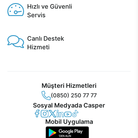
Hızlı ve Güvenli
Servis
1 Saatte servis, Jet servis ve Turbo servis seçenekleri
Casper'da!
Canlı Destek
Hizmeti
Ürünlerinizle ilgili Casper Canlı Destek hizmeti her daim
sizinle.
Müşteri Hizmetleri
(0850) 250 77 77
Sosyal Medyada Casper
Casper Facebook
Casper Instagram
Casper Twitter
Casper LinkedIn
Casper YouTube
Casper TikTok
Mobil Uygulama