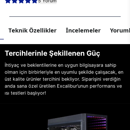
5 Yorum
Teknik Özellikler
İncelemeler
Yoruml
Tercihlerinle Şekillenen Güç
İhtiyaç ve beklentilerine en uygun bilgisayara sahip
olman için birbirleriyle en uyumlu şekilde çalışacak, en
üst kalite ürünler tercihini bekliyor. Siparişini verdiğin
anda sana özel üretilen Excalibur’unun performans ve
ısı testleri başlıyor!