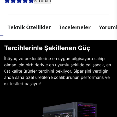
5 Yorum
Teknik Özellikler
İncelemeler
Yoruml
Tercihlerinle Şekillenen Güç
İhtiyaç ve beklentilerine en uygun bilgisayara sahip
olman için birbirleriyle en uyumlu şekilde çalışacak, en
üst kalite ürünler tercihini bekliyor. Siparişini verdiğin
anda sana özel üretilen Excalibur’unun performans ve
ısı testleri başlıyor!