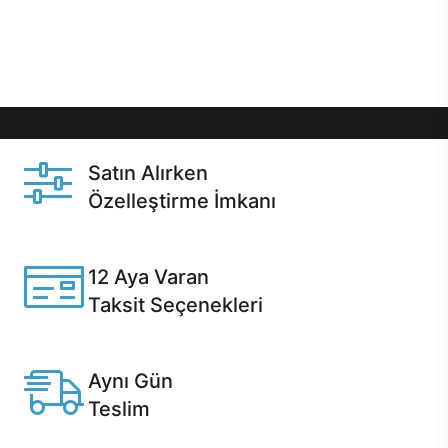
Üstelik satın alma ve satın alma sonrasında hızlı
destek sayesinde Casper kullanıcıların her zaman
yanında!
Satın Alırken
Özelleştirme İmkanı
Casper ürünlerini satın alırken ihtiyacınıza göre
özelleştirebilirsiniz.
12 Aya Varan
Taksit Seçenekleri
Anlaşmalı kredi kartlarına 12 aya varan taksit seçenekleri
Casper'da.
Aynı Gün
Teslim
Seçili ürünlerde Aynı Gün Teslim!