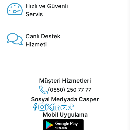
Hızlı ve Güvenli
Servis
1 Saatte servis, Jet servis ve Turbo servis seçenekleri
Casper'da!
Canlı Destek
Hizmeti
Ürünlerinizle ilgili Casper Canlı Destek hizmeti her daim
sizinle.
Müşteri Hizmetleri
(0850) 250 77 77
Sosyal Medyada Casper
Casper Facebook
Casper Instagram
Casper Twitter
Casper LinkedIn
Casper YouTube
Casper TikTok
Mobil Uygulama