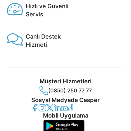
Hızlı ve Güvenli
Servis
1 Saatte servis, Jet servis ve Turbo servis seçenekleri
Casper'da!
Canlı Destek
Hizmeti
Ürünlerinizle ilgili Casper Canlı Destek hizmeti her daim
sizinle.
Müşteri Hizmetleri
(0850) 250 77 77
Sosyal Medyada Casper
Casper Facebook
Casper Instagram
Casper Twitter
Casper LinkedIn
Casper YouTube
Casper TikTok
Mobil Uygulama