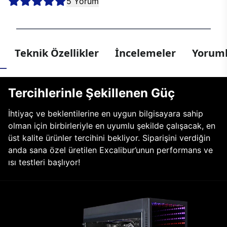
5 Yorum
Teknik Özellikler
İncelemeler
Yoruml
Tercihlerinle Şekillenen Güç
İhtiyaç ve beklentilerine en uygun bilgisayara sahip
olman için birbirleriyle en uyumlu şekilde çalışacak, en
üst kalite ürünler tercihini bekliyor. Siparişini verdiğin
anda sana özel üretilen Excalibur’unun performans ve
ısı testleri başlıyor!