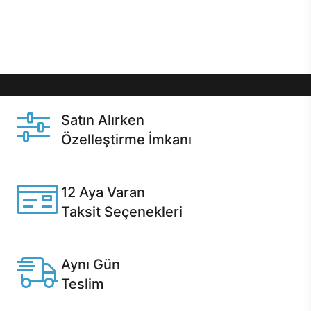
Üstelik satın alma ve satın alma sonrasında hızlı
destek sayesinde Casper kullanıcıların her zaman
yanında!
Satın Alırken
Özelleştirme İmkanı
Casper ürünlerini satın alırken ihtiyacınıza göre
özelleştirebilirsiniz.
12 Aya Varan
Taksit Seçenekleri
Anlaşmalı kredi kartlarına 12 aya varan taksit seçenekleri
Casper'da.
Aynı Gün
Teslim
Seçili ürünlerde Aynı Gün Teslim!