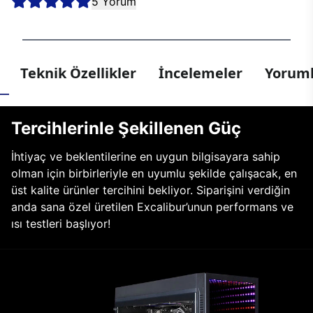
5 Yorum
Teknik Özellikler
İncelemeler
Yoruml
Tercihlerinle Şekillenen Güç
İhtiyaç ve beklentilerine en uygun bilgisayara sahip
olman için birbirleriyle en uyumlu şekilde çalışacak, en
üst kalite ürünler tercihini bekliyor. Siparişini verdiğin
anda sana özel üretilen Excalibur’unun performans ve
ısı testleri başlıyor!