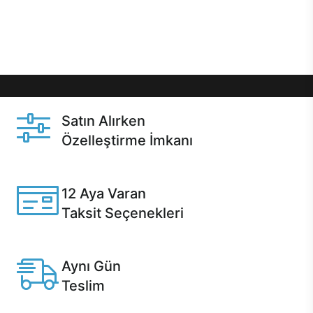
Üstelik satın alma ve satın alma sonrasında hızlı
destek sayesinde Casper kullanıcıların her zaman
yanında!
Satın Alırken
Özelleştirme İmkanı
Casper ürünlerini satın alırken ihtiyacınıza göre
özelleştirebilirsiniz.
12 Aya Varan
Taksit Seçenekleri
Anlaşmalı kredi kartlarına 12 aya varan taksit seçenekleri
Casper'da.
Aynı Gün
Teslim
Seçili ürünlerde Aynı Gün Teslim!