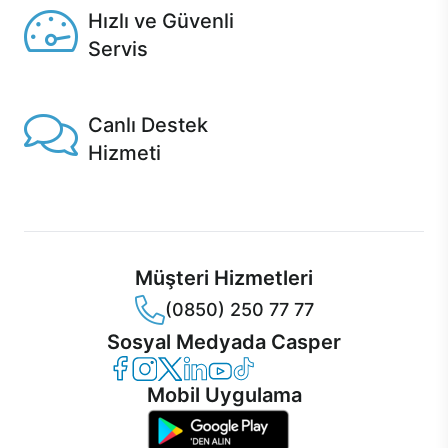
Hızlı ve Güvenli
Servis
1 Saatte servis, Jet servis ve Turbo servis seçenekleri
Casper'da!
Canlı Destek
Hizmeti
Ürünlerinizle ilgili Casper Canlı Destek hizmeti her daim
sizinle.
Müşteri Hizmetleri
(0850) 250 77 77
Sosyal Medyada Casper
Casper Facebook
Casper Instagram
Casper Twitter
Casper LinkedIn
Casper YouTube
Casper TikTok
Mobil Uygulama