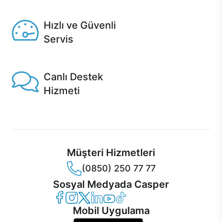
Seçili ürünlerde Aynı Gün Teslim!
Hızlı ve Güvenli
Servis
1 Saatte servis, Jet servis ve Turbo servis seçenekleri
Casper'da!
Canlı Destek
Hizmeti
Ürünlerinizle ilgili Casper Canlı Destek hizmeti her daim
sizinle.
Müşteri Hizmetleri
(0850) 250 77 77
Sosyal Medyada Casper
Casper Facebook
Casper Instagram
Casper Twitter
Casper LinkedIn
Casper YouTube
Casper TikTok
Mobil Uygulama