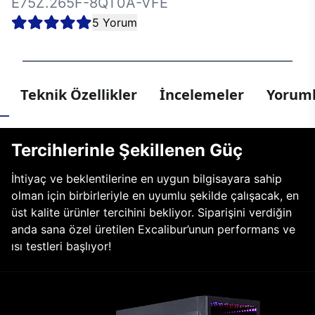
E75Z.265F-8QT0A-VFE
5 Yorum
Teknik Özellikler
İncelemeler
Yoruml
Tercihlerinle Şekillenen Güç
İhtiyaç ve beklentilerine en uygun bilgisayara sahip
olman için birbirleriyle en uyumlu şekilde çalışacak, en
üst kalite ürünler tercihini bekliyor. Siparişini verdiğin
anda sana özel üretilen Excalibur’unun performans ve
ısı testleri başlıyor!