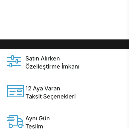
gibi özel fırsatlar Casper kullanıcılarını bekliyor.
Üstelik satın alma ve satın alma sonrasında hızlı
destek sayesinde Casper kullanıcıların her zaman
yanında!
Satın Alırken
Özelleştirme İmkanı
Casper ürünlerini satın alırken ihtiyacınıza göre
özelleştirebilirsiniz.
12 Aya Varan
Taksit Seçenekleri
Anlaşmalı kredi kartlarına 12 aya varan taksit seçenekleri
Casper'da.
Aynı Gün
Teslim