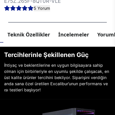
E75Z.265F-8QT0R-VLE
5 Yorum
Teknik Özellikler
İncelemeler
Yoruml
Tercihlerinle Şekillenen Güç
İhtiyaç ve beklentilerine en uygun bilgisayara sahip
olman için birbirleriyle en uyumlu şekilde çalışacak, en
üst kalite ürünler tercihini bekliyor. Siparişini verdiğin
anda sana özel üretilen Excalibur’unun performans ve
ısı testleri başlıyor!