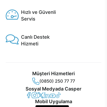
Seçili ürünlerde Aynı Gün Teslim!
Hızlı ve Güvenli
Servis
1 Saatte servis, Jet servis ve Turbo servis seçenekleri
Casper'da!
Canlı Destek
Hizmeti
Ürünlerinizle ilgili Casper Canlı Destek hizmeti her daim
sizinle.
Müşteri Hizmetleri
(0850) 250 77 77
Sosyal Medyada Casper
Casper Facebook
Casper Instagram
Casper Twitter
Casper LinkedIn
Casper YouTube
Casper TikTok
Mobil Uygulama