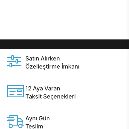
gibi özel fırsatlar Casper kullanıcılarını bekliyor.
Üstelik satın alma ve satın alma sonrasında hızlı
destek sayesinde Casper kullanıcıların her zaman
yanında!
Satın Alırken
Özelleştirme İmkanı
Casper ürünlerini satın alırken ihtiyacınıza göre
özelleştirebilirsiniz.
12 Aya Varan
Taksit Seçenekleri
Anlaşmalı kredi kartlarına 12 aya varan taksit seçenekleri
Casper'da.
Aynı Gün
Teslim