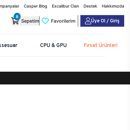
mpanyalar
Casper Blog
Excalibur Clan
Destek
Hakkımızda
0
Üye Ol / Giriş
Sepetim
Favorilerim
ksesuar
CPU & GPU
Fırsat Ürünleri