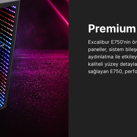
Premium 
Excalibur E750’nin ö
paneller, sistem bile
aydınlatma ile etkile
kaliteli yüzey detay
sağlayan E750, perfo