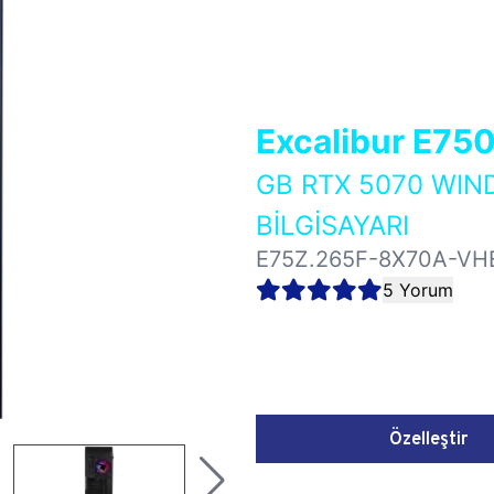
Excalibur E75
GB RTX 5070 WI
BİLGİSAYARI
E75Z.265F-8X70A-VH
5 Yorum
Özelleştir