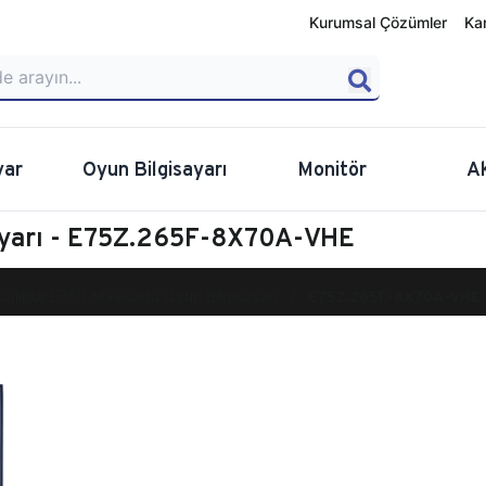
Kurumsal Çözümler
Ka
yar
Oyun Bilgisayarı
Monitör
A
ayarı - E75Z.265F-8X70A-VHE
calibur E750 Masaüstü Oyun Bilgisayarı
E75Z.265F-8X70A-VHE