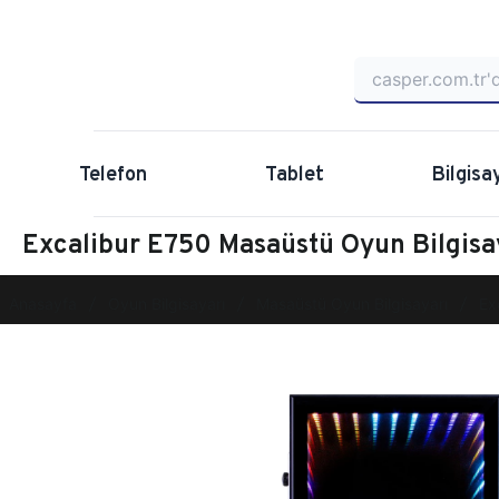
Telefon
Tablet
Bilgisa
Excalibur E750 Masaüstü Oyun Bilgis
Anasayfa
Oyun Bilgisayarı
Masaüstü Oyun Bilgisayarı
Ex