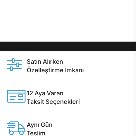
gibi özel fırsatlar Casper kullanıcılarını bekliyor.
Üstelik satın alma ve satın alma sonrasında hızlı
destek sayesinde Casper kullanıcıların her zaman
yanında!
Satın Alırken
Özelleştirme İmkanı
Casper ürünlerini satın alırken ihtiyacınıza göre
özelleştirebilirsiniz.
12 Aya Varan
Taksit Seçenekleri
Anlaşmalı kredi kartlarına 12 aya varan taksit seçenekleri
Casper'da.
Aynı Gün
Teslim