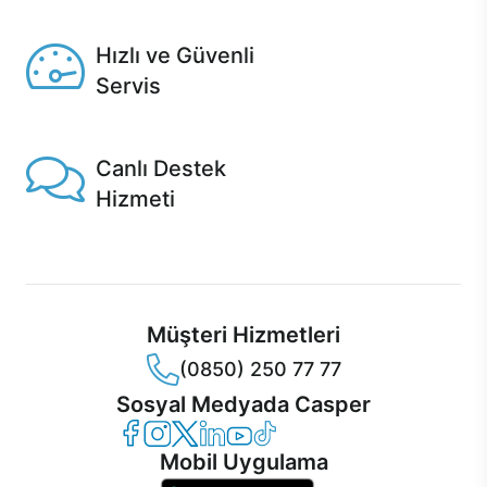
Seçili ürünlerde Aynı Gün Teslim!
Hızlı ve Güvenli
Servis
1 Saatte servis, Jet servis ve Turbo servis seçenekleri
Casper'da!
Canlı Destek
Hizmeti
Ürünlerinizle ilgili Casper Canlı Destek hizmeti her daim
sizinle.
Müşteri Hizmetleri
(0850) 250 77 77
Sosyal Medyada Casper
Casper Facebook
Casper Instagram
Casper Twitter
Casper LinkedIn
Casper YouTube
Casper TikTok
Mobil Uygulama