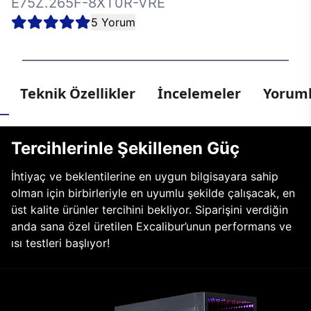
E75Z.265F-8XT0R-VRE
5 Yorum
Teknik Özellikler
İncelemeler
Yoruml
Tercihlerinle Şekillenen Güç
İhtiyaç ve beklentilerine en uygun bilgisayara sahip
olman için birbirleriyle en uyumlu şekilde çalışacak, en
üst kalite ürünler tercihini bekliyor. Siparişini verdiğin
anda sana özel üretilen Excalibur’unun performans ve
ısı testleri başlıyor!