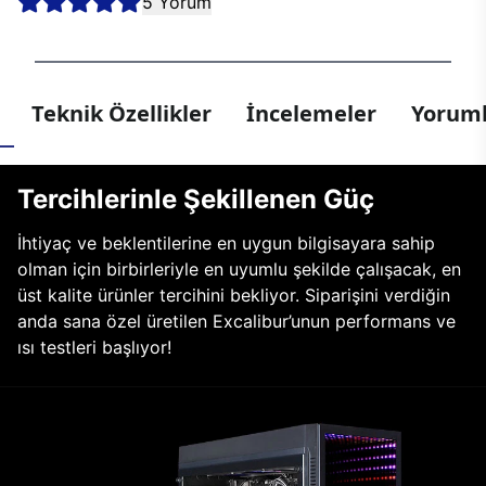
5 Yorum
Teknik Özellikler
İncelemeler
Yoruml
Tercihlerinle Şekillenen Güç
İhtiyaç ve beklentilerine en uygun bilgisayara sahip
olman için birbirleriyle en uyumlu şekilde çalışacak, en
üst kalite ürünler tercihini bekliyor. Siparişini verdiğin
anda sana özel üretilen Excalibur’unun performans ve
ısı testleri başlıyor!