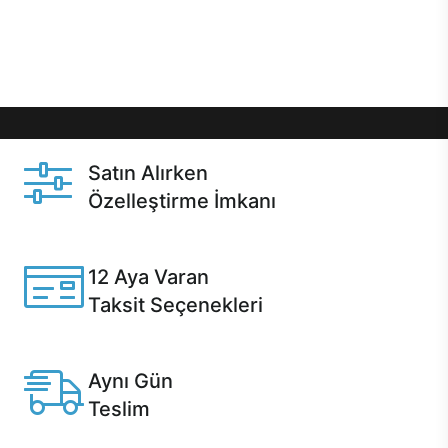
Üstelik satın alma ve satın alma sonrasında hızlı
destek sayesinde Casper kullanıcıların her zaman
yanında!
Satın Alırken
Özelleştirme İmkanı
Casper ürünlerini satın alırken ihtiyacınıza göre
özelleştirebilirsiniz.
12 Aya Varan
Taksit Seçenekleri
Anlaşmalı kredi kartlarına 12 aya varan taksit seçenekleri
Casper'da.
Aynı Gün
Teslim
Seçili ürünlerde Aynı Gün Teslim!