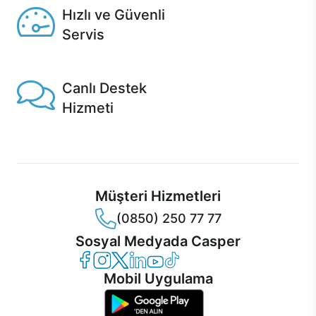
Hızlı ve Güvenli
Servis
1 Saatte servis, Jet servis ve Turbo servis seçenekleri
Casper'da!
Canlı Destek
Hizmeti
Ürünlerinizle ilgili Casper Canlı Destek hizmeti her daim
sizinle.
Müşteri Hizmetleri
(0850) 250 77 77
Sosyal Medyada Casper
Casper Facebook
Casper Instagram
Casper Twitter
Casper LinkedIn
Casper YouTube
Casper TikTok
Mobil Uygulama