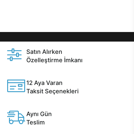
Üstelik satın alma ve satın alma sonrasında hızlı
destek sayesinde Casper kullanıcıların her zaman
yanında!
Satın Alırken
Özelleştirme İmkanı
Casper ürünlerini satın alırken ihtiyacınıza göre
özelleştirebilirsiniz.
12 Aya Varan
Taksit Seçenekleri
Anlaşmalı kredi kartlarına 12 aya varan taksit seçenekleri
Casper'da.
Aynı Gün
Teslim
Seçili ürünlerde Aynı Gün Teslim!