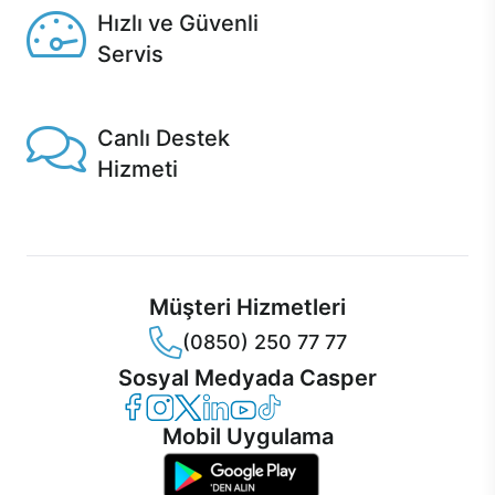
Hızlı ve Güvenli
Servis
1 Saatte servis, Jet servis ve Turbo servis seçenekleri
Casper'da!
Canlı Destek
Hizmeti
Ürünlerinizle ilgili Casper Canlı Destek hizmeti her daim
sizinle.
Müşteri Hizmetleri
(0850) 250 77 77
Sosyal Medyada Casper
Casper Facebook
Casper Instagram
Casper Twitter
Casper LinkedIn
Casper YouTube
Casper TikTok
Mobil Uygulama