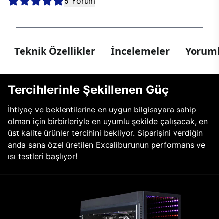
5 Yorum
Teknik Özellikler
İncelemeler
Yoruml
Tercihlerinle Şekillenen Güç
İhtiyaç ve beklentilerine en uygun bilgisayara sahip
olman için birbirleriyle en uyumlu şekilde çalışacak, en
üst kalite ürünler tercihini bekliyor. Siparişini verdiğin
anda sana özel üretilen Excalibur’unun performans ve
ısı testleri başlıyor!