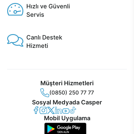
Hızlı ve Güvenli
Servis
1 Saatte servis, Jet servis ve Turbo servis seçenekleri
Casper'da!
Canlı Destek
Hizmeti
Ürünlerinizle ilgili Casper Canlı Destek hizmeti her daim
sizinle.
Müşteri Hizmetleri
(0850) 250 77 77
Sosyal Medyada Casper
Casper Facebook
Casper Instagram
Casper Twitter
Casper LinkedIn
Casper YouTube
Casper TikTok
Mobil Uygulama