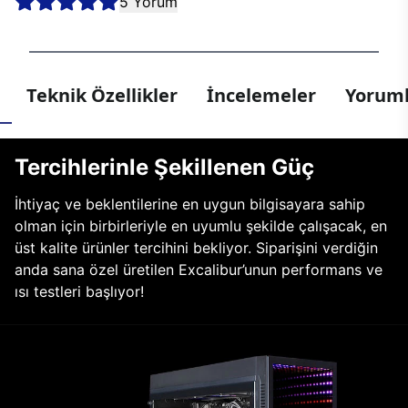
5 Yorum
Teknik Özellikler
İncelemeler
Yoruml
Tercihlerinle Şekillenen Güç
İhtiyaç ve beklentilerine en uygun bilgisayara sahip
olman için birbirleriyle en uyumlu şekilde çalışacak, en
üst kalite ürünler tercihini bekliyor. Siparişini verdiğin
anda sana özel üretilen Excalibur’unun performans ve
ısı testleri başlıyor!