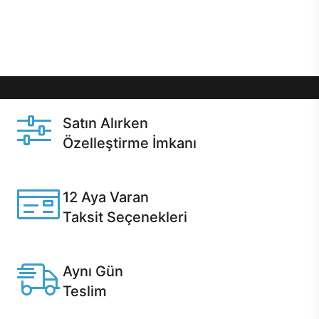
Üstelik satın alma ve satın alma sonrasında hızlı
destek sayesinde Casper kullanıcıların her zaman
yanında!
Satın Alırken
Özelleştirme İmkanı
Casper ürünlerini satın alırken ihtiyacınıza göre
özelleştirebilirsiniz.
12 Aya Varan
Taksit Seçenekleri
Anlaşmalı kredi kartlarına 12 aya varan taksit seçenekleri
Casper'da.
Aynı Gün
Teslim
Seçili ürünlerde Aynı Gün Teslim!