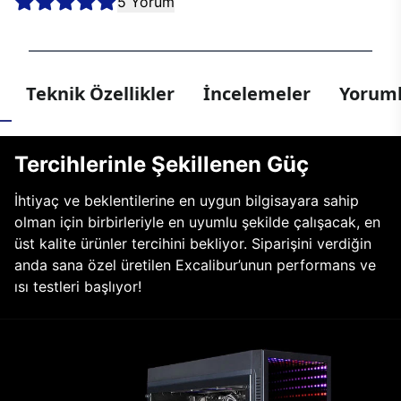
5 Yorum
Teknik Özellikler
İncelemeler
Yoruml
Tercihlerinle Şekillenen Güç
İhtiyaç ve beklentilerine en uygun bilgisayara sahip
olman için birbirleriyle en uyumlu şekilde çalışacak, en
üst kalite ürünler tercihini bekliyor. Siparişini verdiğin
anda sana özel üretilen Excalibur’unun performans ve
ısı testleri başlıyor!