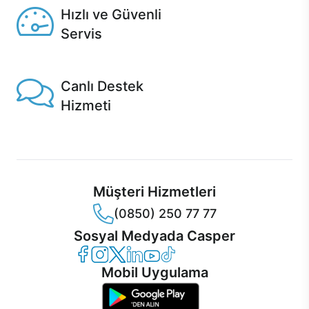
Hızlı ve Güvenli
Servis
1 Saatte servis, Jet servis ve Turbo servis seçenekleri
Casper'da!
Canlı Destek
Hizmeti
Ürünlerinizle ilgili Casper Canlı Destek hizmeti her daim
sizinle.
Müşteri Hizmetleri
(0850) 250 77 77
Sosyal Medyada Casper
Casper Facebook
Casper Instagram
Casper Twitter
Casper LinkedIn
Casper YouTube
Casper TikTok
Mobil Uygulama