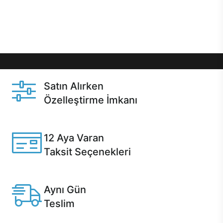
Üstelik satın alma ve satın alma sonrasında hızlı
destek sayesinde Casper kullanıcıların her zaman
yanında!
Satın Alırken
Özelleştirme İmkanı
Casper ürünlerini satın alırken ihtiyacınıza göre
özelleştirebilirsiniz.
12 Aya Varan
Taksit Seçenekleri
Anlaşmalı kredi kartlarına 12 aya varan taksit seçenekleri
Casper'da.
Aynı Gün
Teslim
Seçili ürünlerde Aynı Gün Teslim!