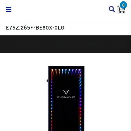
0
E75Z.265F-BE80X-0LG
Oyun Bilgisayarı
Masaüstü Oyun Bilgisayarı
Excalibur