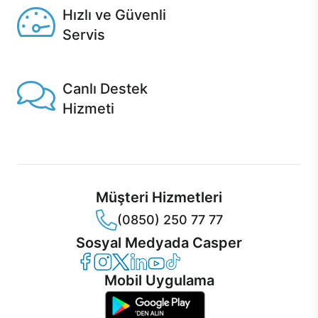
Hızlı ve Güvenli
Servis
1 Saatte servis, Jet servis ve Turbo servis seçenekleri
Casper'da!
Canlı Destek
Hizmeti
Ürünlerinizle ilgili Casper Canlı Destek hizmeti her daim
sizinle.
Müşteri Hizmetleri
(0850) 250 77 77
Sosyal Medyada Casper
Casper Facebook
Casper Instagram
Casper Twitter
Casper LinkedIn
Casper YouTube
Casper TikTok
Mobil Uygulama