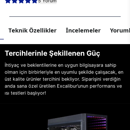
5 Yorum
Teknik Özellikler
İncelemeler
Yoruml
Tercihlerinle Şekillenen Güç
İhtiyaç ve beklentilerine en uygun bilgisayara sahip
olman için birbirleriyle en uyumlu şekilde çalışacak, en
üst kalite ürünler tercihini bekliyor. Siparişini verdiğin
anda sana özel üretilen Excalibur’unun performans ve
ısı testleri başlıyor!