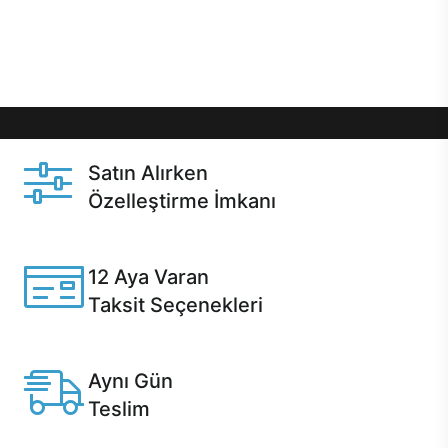
Üstelik satın alma ve satın alma sonrasında hızlı
destek sayesinde Casper kullanıcıların her zaman
yanında!
Satın Alırken
Özelleştirme İmkanı
Casper ürünlerini satın alırken ihtiyacınıza göre
özelleştirebilirsiniz.
12 Aya Varan
Taksit Seçenekleri
Anlaşmalı kredi kartlarına 12 aya varan taksit seçenekleri
Casper'da.
Aynı Gün
Teslim
Seçili ürünlerde Aynı Gün Teslim!