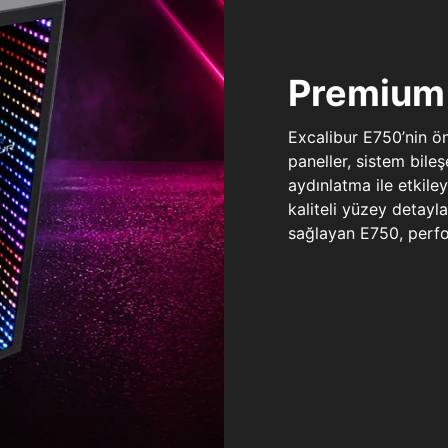
Premium 
Excalibur E750’nin ö
paneller, sistem bile
aydınlatma ile etkile
kaliteli yüzey detay
sağlayan E750, perfo