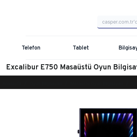
Telefon
Tablet
Bilgisa
Excalibur E750 Masaüstü Oyun Bilgis
Anasayfa
Oyun Bilgisayarı
Masaüstü Oyun Bilgisayarı
Ex