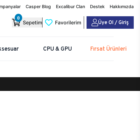
mpanyalar
Casper Blog
Excalibur Clan
Destek
Hakkımızda
0
Üye Ol / Giriş
Sepetim
Favorilerim
ksesuar
CPU & GPU
Fırsat Ürünleri