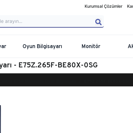
Kurumsal Çözümler
Ka
yar
Oyun Bilgisayarı
Monitör
A
ayarı - E75Z.265F-BE80X-0SG
calibur E750 Masaüstü Oyun Bilgisayarı
E75Z.265F-BE80X-0SG