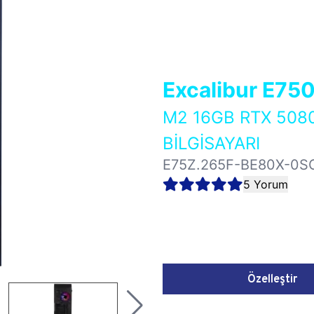
Excalibur E75
M2 16GB RTX 50
BİLGİSAYARI
E75Z.265F-BE80X-0S
5 Yorum
Özelleştir