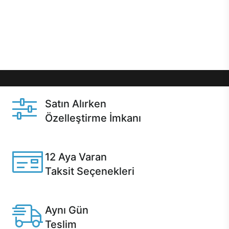
gibi özel fırsatlar Casper kullanıcılarını bekliyor.
Üstelik satın alma ve satın alma sonrasında hızlı
destek sayesinde Casper kullanıcıların her zaman
yanında!
Satın Alırken
Özelleştirme İmkanı
Casper ürünlerini satın alırken ihtiyacınıza göre
özelleştirebilirsiniz.
12 Aya Varan
Taksit Seçenekleri
Anlaşmalı kredi kartlarına 12 aya varan taksit seçenekleri
Casper'da.
Aynı Gün
Teslim