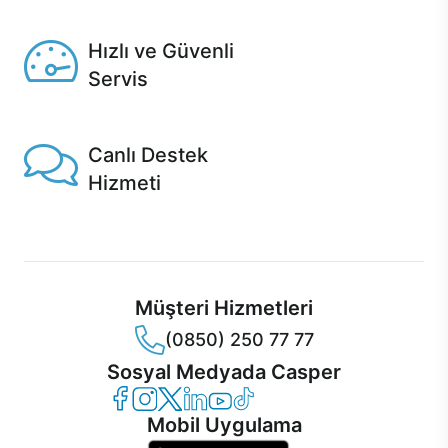
Seçili ürünlerde Aynı Gün Teslim!
Hızlı ve Güvenli
Servis
1 Saatte servis, Jet servis ve Turbo servis seçenekleri
Casper'da!
Canlı Destek
Hizmeti
Ürünlerinizle ilgili Casper Canlı Destek hizmeti her daim
sizinle.
Müşteri Hizmetleri
(0850) 250 77 77
Sosyal Medyada Casper
Casper Facebook
Casper Instagram
Casper Twitter
Casper LinkedIn
Casper YouTube
Casper TikTok
Mobil Uygulama