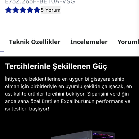
E75Z.265F-BET0A-VSG
5 Yorum
Teknik Özellikler
İncelemeler
Yoruml
Tercihlerinle Şekillenen Güç
İhtiyaç ve beklentilerine en uygun bilgisayara sahip
olman için birbirleriyle en uyumlu şekilde çalışacak, en
üst kalite ürünler tercihini bekliyor. Siparişini verdiğin
anda sana özel üretilen Excalibur’unun performans ve
ısı testleri başlıyor!