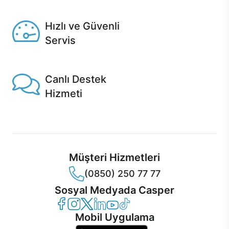
Seçili ürünlerde Aynı Gün Teslim!
Hızlı ve Güvenli
Servis
1 Saatte servis, Jet servis ve Turbo servis seçenekleri
Casper'da!
Canlı Destek
Hizmeti
Ürünlerinizle ilgili Casper Canlı Destek hizmeti her daim
sizinle.
Müşteri Hizmetleri
(0850) 250 77 77
Sosyal Medyada Casper
Casper Facebook
Casper Instagram
Casper Twitter
Casper LinkedIn
Casper YouTube
Casper TikTok
Mobil Uygulama