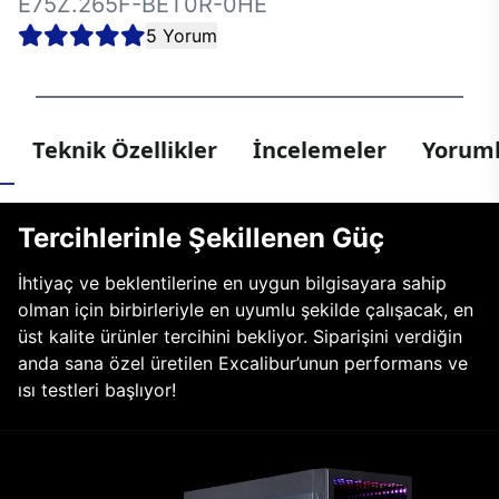
E75Z.265F-BET0R-0HE
5 Yorum
Teknik Özellikler
İncelemeler
Yoruml
Tercihlerinle Şekillenen Güç
İhtiyaç ve beklentilerine en uygun bilgisayara sahip
olman için birbirleriyle en uyumlu şekilde çalışacak, en
üst kalite ürünler tercihini bekliyor. Siparişini verdiğin
anda sana özel üretilen Excalibur’unun performans ve
ısı testleri başlıyor!