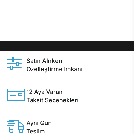
gibi özel fırsatlar Casper kullanıcılarını bekliyor.
Üstelik satın alma ve satın alma sonrasında hızlı
destek sayesinde Casper kullanıcıların her zaman
yanında!
Satın Alırken
Özelleştirme İmkanı
Casper ürünlerini satın alırken ihtiyacınıza göre
özelleştirebilirsiniz.
12 Aya Varan
Taksit Seçenekleri
Anlaşmalı kredi kartlarına 12 aya varan taksit seçenekleri
Casper'da.
Aynı Gün
Teslim