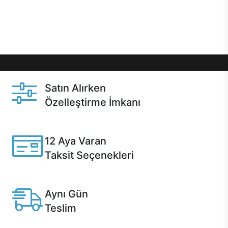
Üstelik satın alma ve satın alma sonrasında hızlı
destek sayesinde Casper kullanıcıların her zaman
yanında!
Satın Alırken
Özelleştirme İmkanı
Casper ürünlerini satın alırken ihtiyacınıza göre
özelleştirebilirsiniz.
12 Aya Varan
Taksit Seçenekleri
Anlaşmalı kredi kartlarına 12 aya varan taksit seçenekleri
Casper'da.
Aynı Gün
Teslim
Seçili ürünlerde Aynı Gün Teslim!