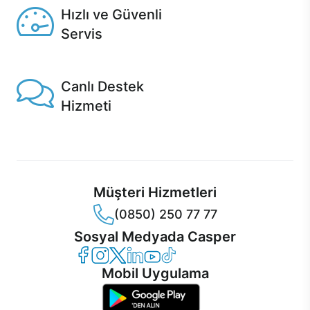
Hızlı ve Güvenli
Servis
1 Saatte servis, Jet servis ve Turbo servis seçenekleri
Casper'da!
Canlı Destek
Hizmeti
Ürünlerinizle ilgili Casper Canlı Destek hizmeti her daim
sizinle.
Müşteri Hizmetleri
(0850) 250 77 77
Sosyal Medyada Casper
Casper Facebook
Casper Instagram
Casper Twitter
Casper LinkedIn
Casper YouTube
Casper TikTok
Mobil Uygulama