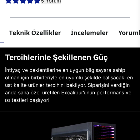
5 Yorum
Teknik Özellikler
İncelemeler
Yoruml
Tercihlerinle Şekillenen Güç
İhtiyaç ve beklentilerine en uygun bilgisayara sahip
olman için birbirleriyle en uyumlu şekilde çalışacak, en
üst kalite ürünler tercihini bekliyor. Siparişini verdiğin
anda sana özel üretilen Excalibur’unun performans ve
ısı testleri başlıyor!